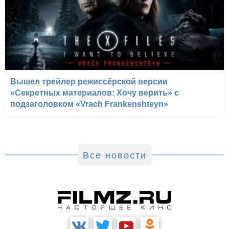
Вышел трейлер режиссёрской версии
«Секретных материалов: Хочу верить» с
подзаголовком «Vrach Frankenshteyn»
Все новости