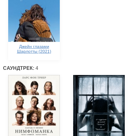
Джейн глазами
Шарлотты (2021)
САУНДТРЕК:
4