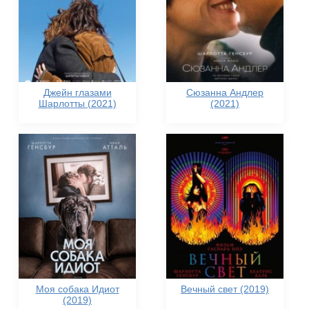
Джейн глазами
Сюзанна Андлер
Шарлотты (2021)
(2021)
Моя собака Идиот
Вечный свет (2019)
(2019)