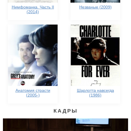
Нимфоманка. Часть II
Незваные (2009)
(2014)
Анатомия страсти
Шарлотта навсегда
(2005-)
(1986)
КАДРЫ