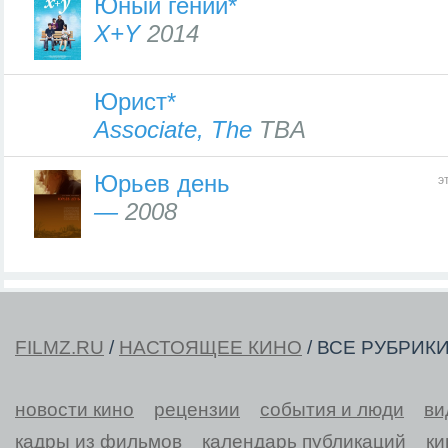
Юный гений*
X+Y
2014
Юрист*
Associate, The
TBA
Юрьев день
э
—
2008
FILMZ.RU
/
НАСТОЯЩЕЕ КИНО
/ ВСЕ РУБРИК
новости кино
рецензии
события и люди
ви
кадры из фильмов
календарь публикаций
ки