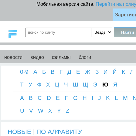
Мобильная версия сайта.
Перейти на полн
Зарегис
новости
видео
фильмы
блоги
0-9
А
Б
В
Г
Д
Е
Ж
З
И
Й
К
Л
Т
У
Ф
Х
Ц
Ч
Ш
Щ
Э
Ю
Я
A
B
C
D
E
F
G
H
I
J
K
L
M
U
V
W
X
Y
Z
НОВЫЕ
|
ПО АЛФАВИТУ