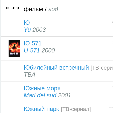
постер
фильм /
год
Ю
Yu
2003
Ю-571
U-571
2000
Юбилейный встречный
[ТВ-сери
TBA
Южные моря
Mari del sud
2001
Южный парк
[ТВ-сериал]
эт