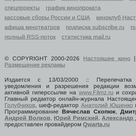
спецпроекты
график кинопроката
кассовые сборы России и США
киноклуб Нас
афиша кинотеатров
подписка subscribe.ru
r
полный RSS-поток
статистика mail.ru
© COPYRIGHT 2000-2026
Настоящее кино
Размещение рекламы
Издается с 13/03/2000 :: Перепечатка
уведомления и разрешения редакции воз
активной гиперссылке на
www.Filmz.ru
и сохра
Главный редактор онлайн-журнала Настоя
Голубчиков
, шеф-редактор
Анатолий Ющенко
Программирование
Вячеслав Скопюк
,
Дмит
Андрей Волков
,
Юрий Римский
,
Александр 
предоставлен провайдером
Qwarta.ru