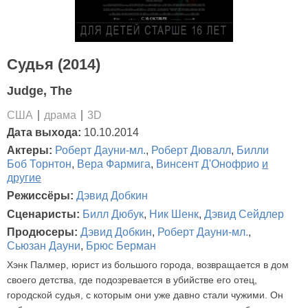
Судья (2014)
Judge, The
США
драма
3D
Дата выхода:
10.10.2014
Актеры:
Роберт Дауни-мл.
,
Роберт Дювалл
,
Билли
Боб Торнтон
,
Вера Фармига
,
Винсент Д'Онофрио
и
другие
Режиссёры:
Дэвид Добкин
Сценаристы:
Билл Дюбук
,
Ник Шенк
,
Дэвид Сейдлер
Продюсеры:
Дэвид Добкин
,
Роберт Дауни-мл.
,
Сьюзан Дауни
,
Брюс Берман
Хэнк Палмер, юрист из большого города, возвращается в дом
своего детства, где подозревается в убийстве его отец,
городской судья, с которым они уже давно стали чужими. Он