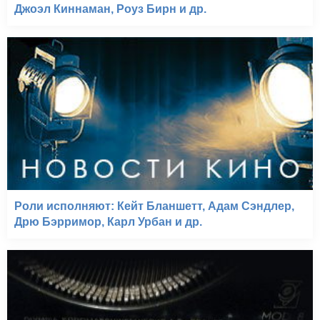
Джоэл Киннаман, Роуз Бирн и др.
Роли исполняют: Кейт Бланшетт, Адам Сэндлер,
Дрю Бэрримор, Карл Урбан и др.