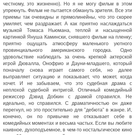
честному, это жизненно). Но я не могу фильм в этом
упрекнуть. Фильм не пытается обмануть зрителя. Все эти
приемы так очевидны и прямолинейны, что это скорее
умиляет, чем раздражает. А как приятно наслаждаться
музыкой Томаса Ньюмана, теплой и насыщенной
картинкой Януша Камински, снявшего фильм на пленку;
приятно ощущать атмосферу маленького уютного
провинциального американского городка. Одно
удовольствие наблюдать за очень крепкой актерской
игрой Дювалла, Онофрио и Дауни-младшего, который
поначалу снова играет самого себя, но далее
выправляет ситуацию и показывает, что может, когда
хочет. И не забываем, что это судебная драма с
неплохой судебной интригой. Отличный комедийный
режиссер Дэвид Добкин с драмой справился. Не
идеально, но справился. С драматичностью он даже
перегнул, но это простительно для "дебюта" в жанре. И,
конечно, он по привычке не отказывает себе в
комедийных моментах и весьма частых. Если вы любите
наивное, духоподъемное, в чем-то ностальгическое кино