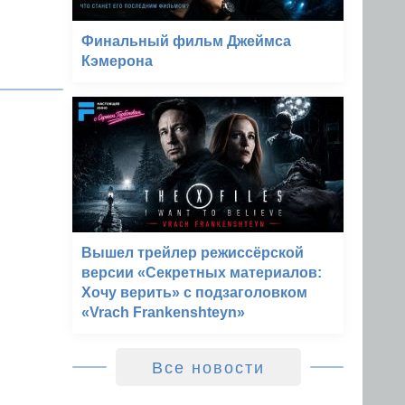
Финальный фильм Джеймса
Кэмерона
Вышел трейлер режиссёрской
версии «Секретных материалов:
Хочу верить» с подзаголовком
«Vrach Frankenshteyn»
Все новости