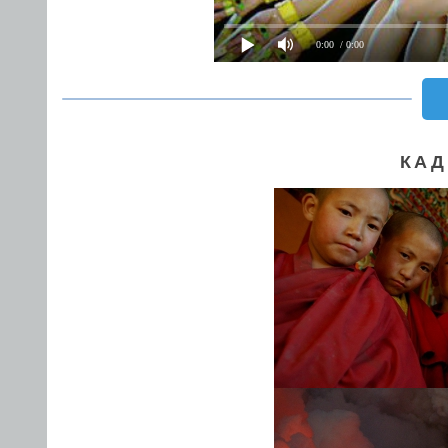
0:00
/ 0:00
КАД