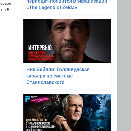
периода» появится в экранизации
асовое
«The Legend of Zelda»
 на 5
Ник Бейлли: Голливудская
карьера по системе
Станиславского