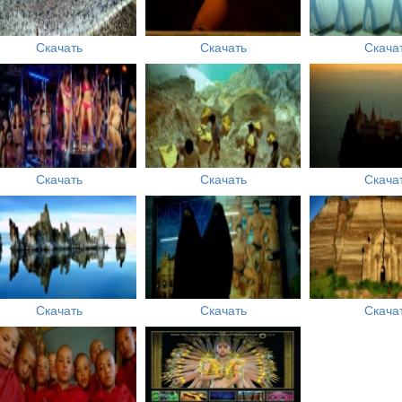
Скачать
Скачать
Скача
Скачать
Скачать
Скача
Скачать
Скачать
Скача