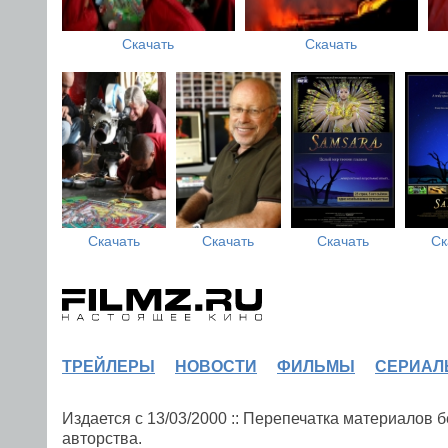
Скачать
Скачать
Скачать
Скачать
Скачать
Ск
ТРЕЙЛЕРЫ
НОВОСТИ
ФИЛЬМЫ
СЕРИАЛ
Издается с 13/03/2000 :: Перепечатка материалов
авторства.