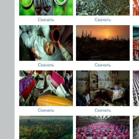
Скачать
Скачать
Скачать
Скачать
Скачать
Скачать