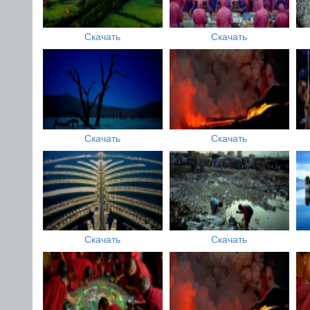
Скачать
Скачать
Скачать
Скачать
Скачать
Скачать