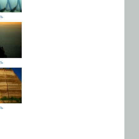
ть
ть
ть