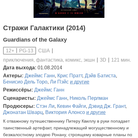
Стражи Галактики (2014)
Guardians of the Galaxy
США
12+
PG-13
приключения, фантастика, комикс, экшн
3D
121 мин.
Дата выхода:
01.08.2014
Актеры:
Джеймс Ганн
,
Крис Пратт
,
Дэйв Батиста
,
Бенисио Дель Торо
,
Ли Пэйс
и другие
Режиссёры:
Джеймс Ганн
Сценаристы:
Джеймс Ганн
,
Николь Перлман
Продюсеры:
Стэн Ли
,
Кевин Файги
,
Дэвид Дж. Грант
,
Джонатан Шварц
,
Виктория Алонсо
и другие
К отважному путешественнику Питеру Квиллу в руки попадает
таинственный артефакт, принадлежащий могущественному и
безжалостному злодею Ронану, строящему коварные планы по