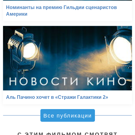
Номинанты на премию Гильдии сценаристов
Америки
Аль Пачино хочет в «Стражи Галактики 2»
Все публикации
С ЭТИМ ФИЛЬМОМ СМОТРЯТ