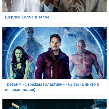
Шерлок Холмс в запое
Третьим «Стражам Галактики» - быть! (а никто и
не сомневался)