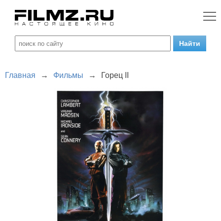
Главная
→
Фильмы
→
Горец II