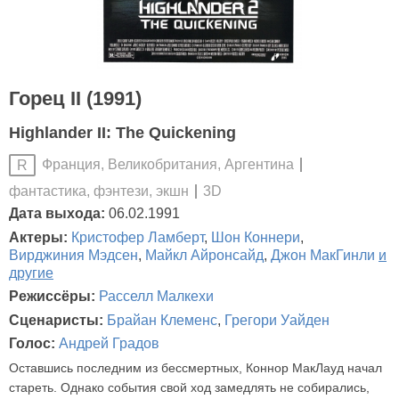
Горец II (1991)
Highlander II: The Quickening
Франция, Великобритания, Аргентина
R
фантастика, фэнтези, экшн
3D
Дата выхода:
06.02.1991
Актеры:
Кристофер Ламберт
,
Шон Коннери
,
Вирджиния Мэдсен
,
Майкл Айронсайд
,
Джон МакГинли
и
другие
Режиссёры:
Расселл Малкехи
Сценаристы:
Брайан Клеменс
,
Грегори Уайден
Голос:
Андрей Градов
Оставшись последним из бессмертных, Коннор МакЛауд начал
стареть. Однако события свой ход замедлять не собирались,