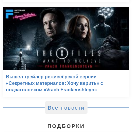
Вышел трейлер режиссёрской версии
«Секретных материалов: Хочу верить» с
подзаголовком «Vrach Frankenshteyn»
Все новости
ПОДБОРКИ