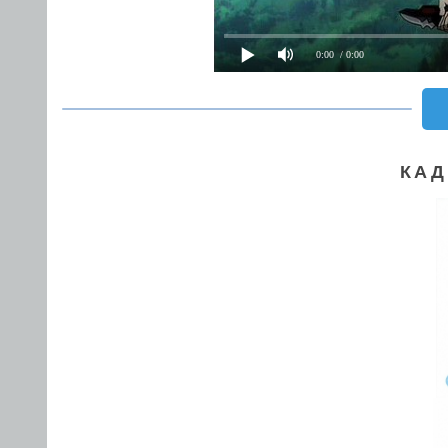
0:00
/ 0:00
КАД