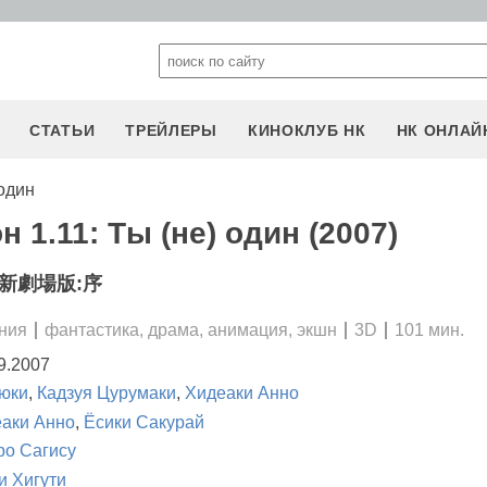
СТАТЬИ
ТРЕЙЛЕРЫ
КИНОКЛУБ НК
НК ОНЛАЙ
 один
 1.11: Ты (не) один (2007)
新劇場版:序
ния
фантастика, драма, анимация, экшн
3D
101 мин.
9.2007
юки
,
Кадзуя Цурумаки
,
Хидеаки Анно
аки Анно
,
Ёсики Сакурай
ро Сагису
и Хигути