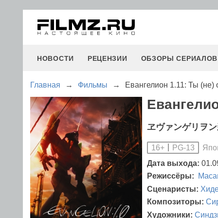
НОВОСТИ
РЕЦЕНЗИИ
ОБЗОРЫ СЕРИАЛОВ
Главная
→
Фильмы
→
Евангелион 1.11: Ты (не)
Евангелион
ヱヴァンゲリヲン
Япо
16+
PG-13
Дата выхода:
01.0
Режиссёры:
Маса
Сценаристы:
Хиде
Композиторы:
Си
Художники:
Синдз