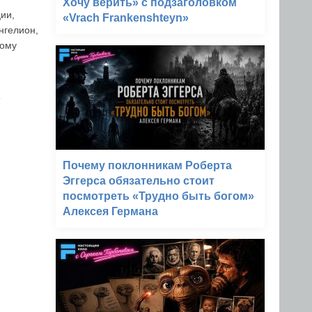
Хочу верить» с подзаголовком
ии,
«Vrach Frankenshteyn»
нгелион,
ному
»
Почему поклонникам Роберта
Эггерса обязательно стоит
посмотреть «Трудно быть богом»
Алексея Германа