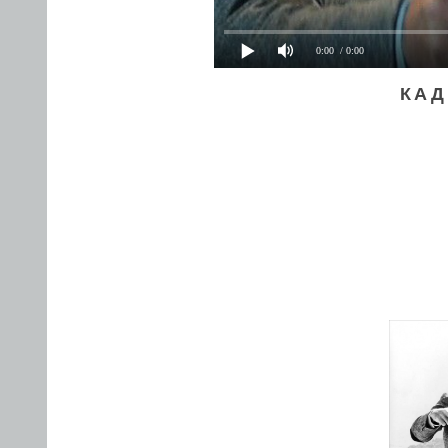
0:00
/ 0:00
КАД