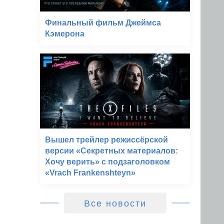
Финальный фильм Джеймса
Кэмерона
Вышел трейлер режиссёрской
версии «Секретных материалов:
Хочу верить» с подзаголовком
«Vrach Frankenshteyn»
Все новости