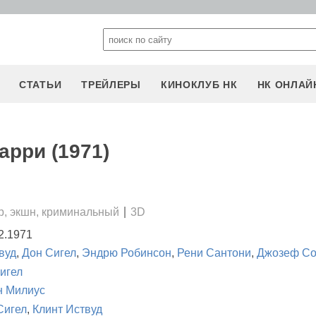
СТАТЬИ
ТРЕЙЛЕРЫ
КИНОКЛУБ НК
НК ОНЛАЙ
арри (1971)
р, экшн, криминальный
3D
2.1971
вуд
,
Дон Сигел
,
Эндрю Робинсон
,
Рени Сантони
,
Джозеф С
игел
н Милиус
Сигел
,
Клинт Иствуд