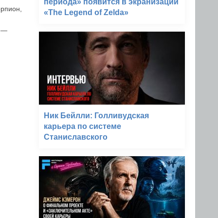
периода» появится в экранизации
орпион,
«The Legend of Zelda»
п —
Ник Бейлли: Голливудская
карьера по системе
Станиславского