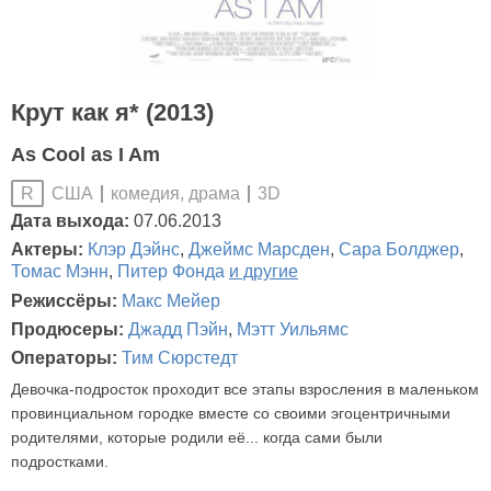
Крут как я* (2013)
As Cool as I Am
США
комедия, драма
3D
R
Дата выхода:
07.06.2013
Актеры:
Клэр Дэйнс
,
Джеймс Марсден
,
Сара Болджер
,
Томас Мэнн
,
Питер Фонда
и другие
Режиссёры:
Макс Мейер
Продюсеры:
Джадд Пэйн
,
Мэтт Уильямс
Операторы:
Тим Сюрстедт
Девочка-подросток проходит все этапы взросления в маленьком
провинциальном городке вместе со своими эгоцентричными
родителями, которые родили её... когда сами были
подростками.