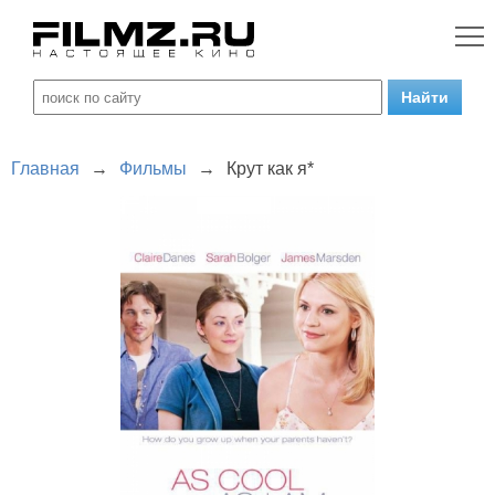
Главная
→
Фильмы
→
Крут как я*