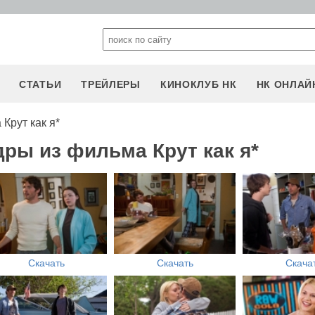
СТАТЬИ
ТРЕЙЛЕРЫ
КИНОКЛУБ НК
НК ОНЛАЙ
Крут как я*
ры из фильма Крут как я*
Скачать
Скачать
Скача