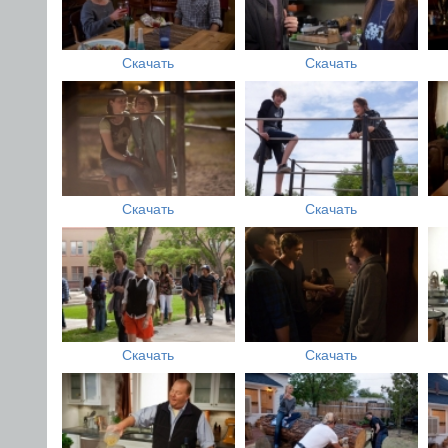
Скачать
Скачать
Скачать
Скачать
Скачать
Скачать