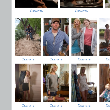
Скачать
Скачать
Скачать
Скачать
Скачать
Ск
Скачать
Скачать
Скачать
Ск