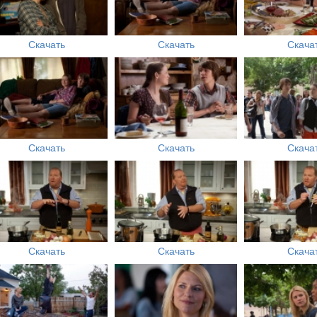
Скачать
Скачать
Скача
Скачать
Скачать
Скача
Скачать
Скачать
Скача