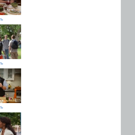
ть
ть
ть