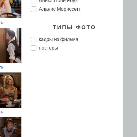
Аника Нони Роуз
Аланис Мориссетт
ть
ТИПЫ ФОТО
кадры из фильма
постеры
ть
ть