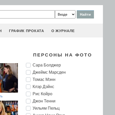
Н
ГРАФИК ПРОКАТА
О ЖУРНАЛЕ
ПЕРСОНЫ НА ФОТО
Сара Болджер
Джеймс Марсден
Томас Мэнн
Клэр Дэйнс
Рис Койро
ть
Джон Тенни
Уильям Пельц