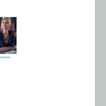
качать