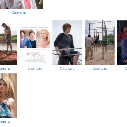
Скачать
ачать
Скачать
Скачать
Скачать
С
ачать