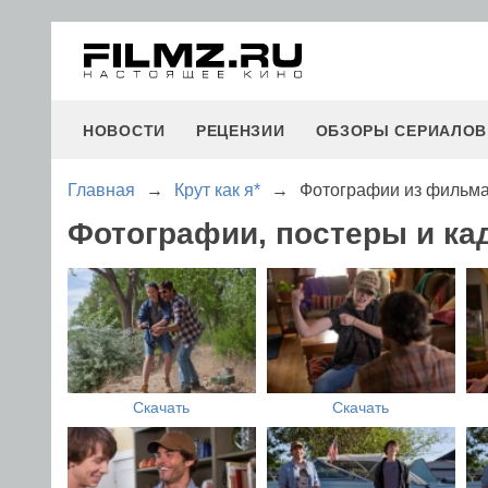
НОВОСТИ
РЕЦЕНЗИИ
ОБЗОРЫ СЕРИАЛОВ
Главная
→
Крут как я*
→
Фотографии из фильма 
Фотографии, постеры и кад
Скачать
Скачать