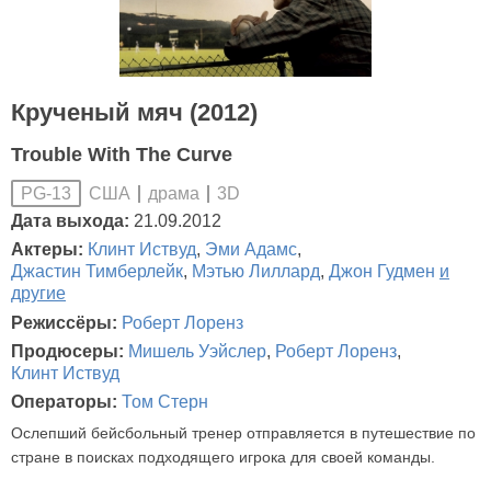
Крученый мяч (2012)
Trouble With The Curve
США
драма
3D
PG-13
Дата выхода:
21.09.2012
Актеры:
Клинт Иствуд
,
Эми Адамс
,
Джастин Тимберлейк
,
Мэтью Лиллард
,
Джон Гудмен
и
другие
Режиссёры:
Роберт Лоренз
Продюсеры:
Мишель Уэйслер
,
Роберт Лоренз
,
Клинт Иствуд
Операторы:
Том Стерн
Ослепший бейсбольный тренер отправляется в путешествие по
стране в поисках подходящего игрока для своей команды.