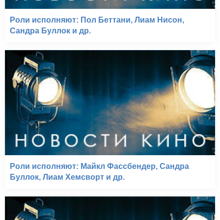
Роли исполняют: Пол Беттани, Лиам Нисон,
Сандра Буллок и др.
Роли исполняют: Майкл Фассбендер, Сандра
Буллок, Лиам Хемсворт и др.