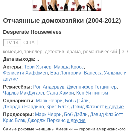
Отчаянные домохозяйки (2004-2012)
Desperate Housewives
США
TV-14
комедия, триллер, детектив, драма, романтический
3D
Дата выхода:
..
Актеры:
Тери Хэтчер
,
Марша Кросс
,
Фелисити Хаффмен
,
Ева Лонгориа
,
Ванесса Уильямс
и
другие
Режиссёры:
Рон Андервуд
,
Дженнифер Гетцингер
,
Чарльз МакДугалл
,
Сана Хамри
,
Кен Уиттингэм
Сценаристы:
Марк Черри
,
Боб Дэйли
,
Джордон Нардино
,
Крис Блэк
,
Дэвид Флэботт
и другие
Продюсеры:
Марк Черри
,
Боб Дэйли
,
Дэвид Флэботт
,
Крис Блэк
,
Джордж Перкинс
и другие
Самые роковые женщины Америки — героини американского