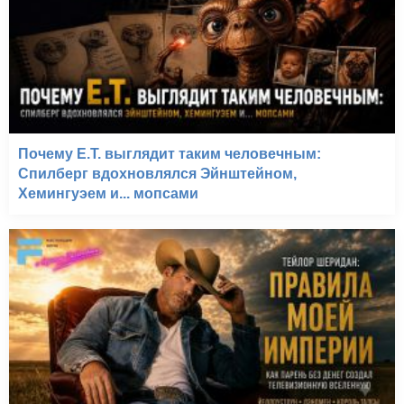
Почему E.T. выглядит таким человечным:
Спилберг вдохновлялся Эйнштейном,
Хемингуэем и... мопсами