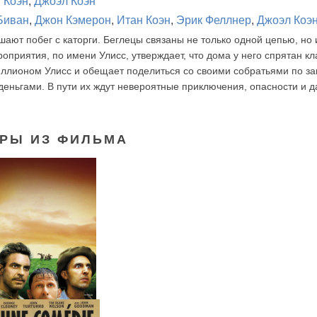
 Коэн
,
Джоэл Коэн
Биван
,
Джон Кэмерон
,
Итан Коэн
,
Эрик Феллнер
,
Джоэл Коэ
шают побег с каторги. Беглецы связаны не только одной цепью, но 
оприятия, по имени Улисс, утверждает, что дома у него спрятан кл
иллионом Улисс и обещает поделиться со своими собратьями по з
еньгами. В пути их ждут невероятные приключения, опасности и да
РЫ ИЗ ФИЛЬМА