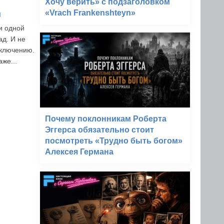
Хочу верить» с подзаголовком
«Vrach Frankenshteyn»
н
и одной
ад. И не
аключению.
же...
Почему поклонникам Роберта
Эггерса обязательно стоит
посмотреть «Трудно быть богом»
Алексея Германа