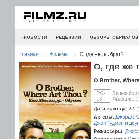
НОВОСТИ
РЕЦЕНЗИИ
ОБЗОРЫ СЕРИАЛОВ
Главная
→
Фильмы
→
О, где же ты, брат?
О, где же 
O Brother, Wher
Великобрит
PG-
Франция, 
13
Дата выхода:
22.1
Актеры:
Джордж К
Джон Гудмен
и дру
Режиссёры:
Джоэл