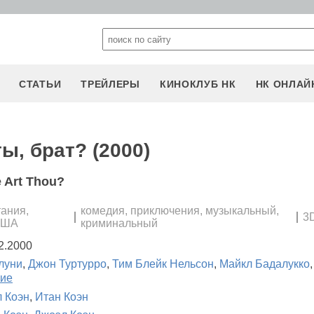
СТАТЬИ
ТРЕЙЛЕРЫ
КИНОКЛУБ НК
НК ОНЛАЙ
ты, брат? (2000)
e Art Thou?
ания,
комедия, приключения, музыкальный,
3
США
криминальный
2.2000
луни
,
Джон Туртурро
,
Тим Блейк Нельсон
,
Майкл Бадалукко
,
гие
 Коэн
,
Итан Коэн