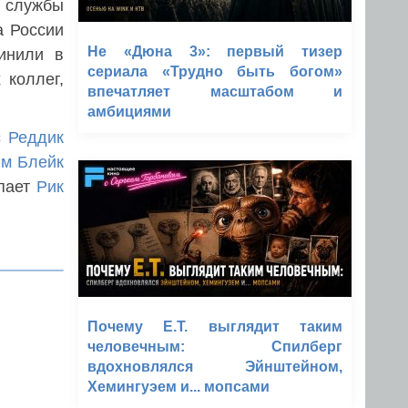
й службы
а России
Не «Дюна 3»: первый тизер
винили в
сериала «Трудно быть богом»
 коллег,
впечатляет масштабом и
амбициями
с Реддик
им Блейк
упает
Рик
Почему E.T. выглядит таким
человечным: Спилберг
вдохновлялся Эйнштейном,
Хемингуэем и... мопсами