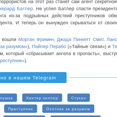
террористов на этот раз станет сам агент секретно
жерард Батлер
. Не успел Батлер спасти президент
инга из-за подрывных действий преступников об
дента. И теперь он вынужден скрываться от своих
ка вошли
Морган Фримен
,
Джада Пинкетт Смит
,
Лан
 за разумом»
),
Пайпер Перабо
(«Тайные связи») и
Т
ом, который «сбрасывает ангела в пропасть», выст
реступник»
).
ино в нашем Telegram
лушка
Хантер киллер
Стукач
Преступник
Охотник за разумом