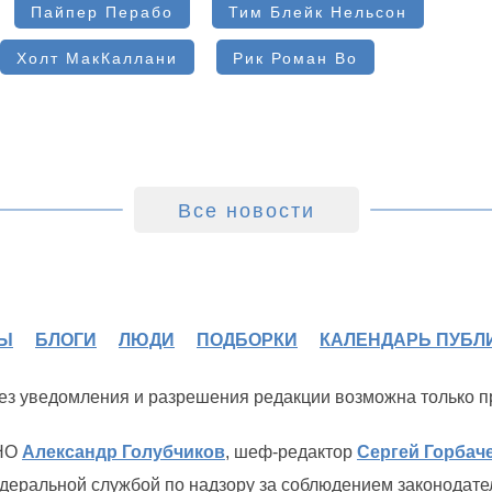
Пайпер Перабо
Тим Блейк Нельсон
Холт МакКаллани
Рик Роман Во
Все новости
Ы
БЛОГИ
ЛЮДИ
ПОДБОРКИ
КАЛЕНДАРЬ ПУБЛ
 без уведомления и разрешения редакции возможна только 
ИНО
Александр Голубчиков
, шеф-редактор
Сергей Горбач
деральной службой по надзору за соблюдением законодате