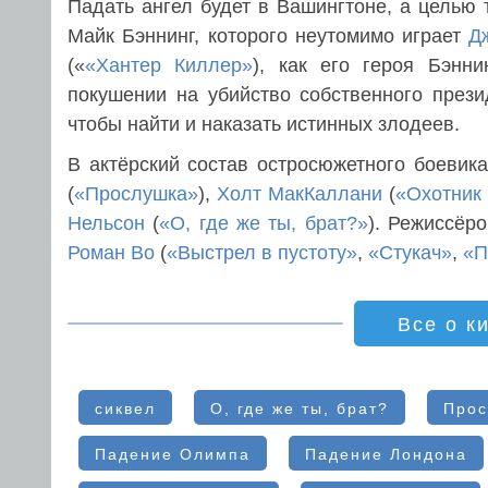
Падать ангел будет в Вашингтоне, а целью 
Майк Бэннинг, которого неутомимо играет
Д
(«
«Хантер Киллер»
), как его героя Бэнн
покушении на убийство собственного прези
чтобы найти и наказать истинных злодеев.
В актёрский состав остросюжетного боеви
(
«Прослушка»
),
Холт МакКаллани
(
«Охотник
Нельсон
(
«О, где же ты, брат?»
). Режиссёр
Роман Во
(
«Выстрел в пустоту»
,
«Стукач»
,
«П
Все о к
сиквел
О, где же ты, брат?
Прос
Падение Олимпа
Падение Лондона