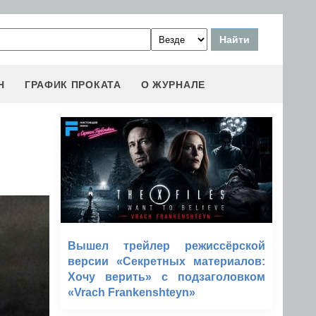
Н
ГРАФИК ПРОКАТА
О ЖУРНАЛЕ
Вышел трейлер режиссёрской
версии «Секретных материалов:
Хочу верить» с подзаголовком
«Vrach Frankenshteyn»