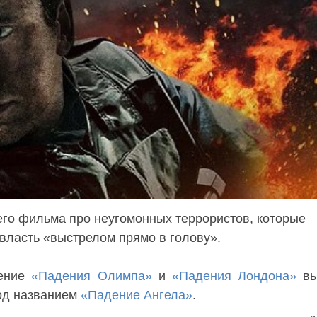
его фильма про неугомонных террористов, которые
власть «выстрелом прямо в голову».
жение
«Падения Олимпа»
и
«Падения Лондона»
вы
под названием
«Падение Ангела»
.