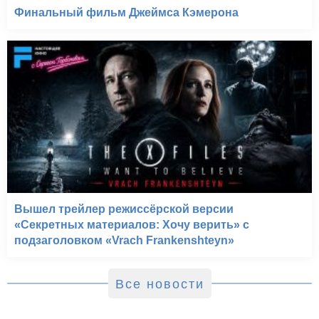
Финальный фильм Джеймса Кэмерона
Вышел трейлер режиссёрской версии
«Секретных материалов: Хочу верить» с
подзаголовком «Vrach Frankenshteyn»
Все новости