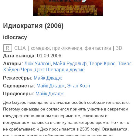
Идиократия (2006)
Idiocracy
США
комедия, приключения, фантастика
3D
R
Дата выхода:
01.09.2006
Актеры:
Люк Уилсон
,
Майя Рудольф
,
Терри Крюс
,
Томас
Хэйден Черч
,
Дэкс Шепард
и другие
Режиссёры:
Майк Джадж
Сценаристы:
Майк Джадж
,
Этан Коэн
Продюсеры:
Майк Джадж
Джо Бауэрс никогда не отличался особой сообразительностью.
Поэтому однажды он согласился принять участие в секретном
государственно-важном эксперименте, связанном с
погружением человека в спячку на некоторое время. Но что-то
не срабатывает, и Джо просыпается в 2505 году! Оказывается,
что к этому моменту общество совершенно отупело от