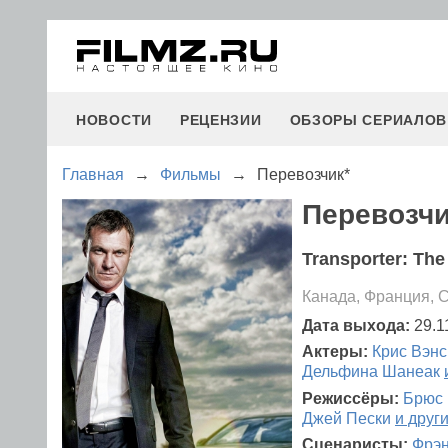
НОВОСТИ
РЕЦЕНЗИИ
ОБЗОРЫ СЕРИАЛОВ
Главная
→
Фильмы
→
Перевозчик*
Перевозчик
Transporter: The
Канада, Франция, 
Дата выхода:
29.1
Актеры:
Крис Вэнс
Дельфина Шанеак
Режиссёры:
Брюс
Джей Пески
и друг
Сценаристы:
Фрэн