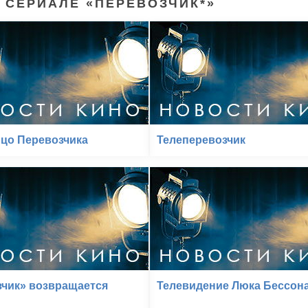
 СЕРИАЛЕ «ПЕРЕВОЗЧИК*»
цо Перевозчика
Телеперевозчик
чик» возвращается
Телевидение Люка Бессон