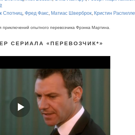
е
к Спотниц
,
Фред Факс
,
Матиас Шверброк
,
Кристин Распилл
я приключений опытного перевозчика Фрэнка Мартина.
ЕР СЕРИАЛА «ПЕРЕВОЗЧИК*»