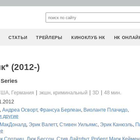
СТАТЬИ
ТРЕЙЛЕРЫ
КИНОКЛУБ НК
НК ОНЛАЙ
* (2012-)
 Series
США, Германия
экшн, криминальный
3D
48 мин.
1.2012
,
Андреа Осворт
,
Франсуа Берлеан
,
Виоланте Плачидо
,
и другие
 МакДоналд
,
Эрик Валетт
,
Стивен Уильямс
,
Эрик Канюэль
,
П
ие
к Спотниц
,
Люк Бессон
,
Стив Лайтфут
,
Роберт Марк Кеймен