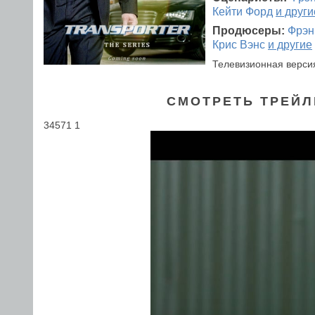
Кейти Форд
и други
Продюсеры:
Фрэн
Крис Вэнс
и другие
Телевизионная верси
СМОТРЕТЬ ТРЕЙЛ
34571 1