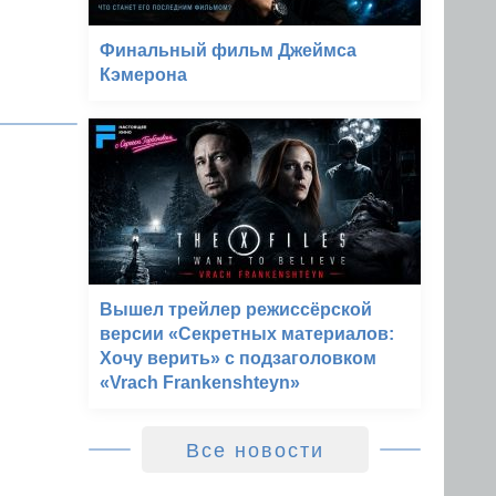
Финальный фильм Джеймса
Кэмерона
Вышел трейлер режиссёрской
версии «Секретных материалов:
Хочу верить» с подзаголовком
«Vrach Frankenshteyn»
Все новости