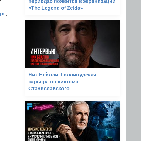
периода» появится в экранизации
«The Legend of Zelda»
ере
,
Ник Бейлли: Голливудская
карьера по системе
Станиславского