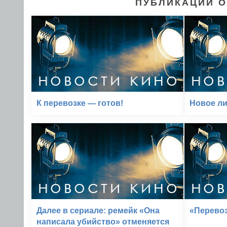
ПУБЛИКАЦИИ О
К перевозке — готов!
Новое ли
Далее в сериале: ремейк «Она
«Перевоз
написала убийство» отменяется