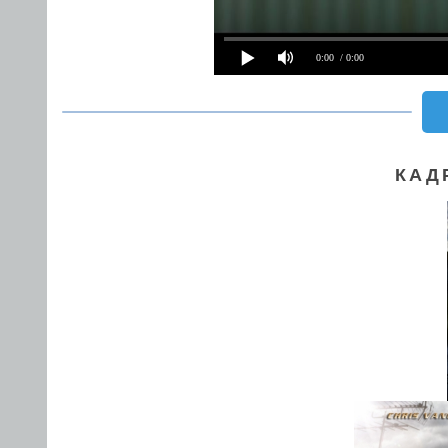
0:00
/ 0:00
КАД