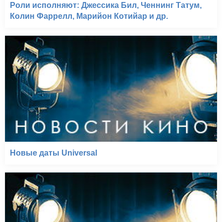
Роли исполняют: Джессика Бил, Ченнинг Татум,
Колин Фаррелл, Марийон Котийар и др.
Новые даты Universal