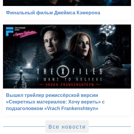
Финальный фильм Джеймса Кэмерона
Вышел трейлер режиссёрской версии
«Секретных материалов: Хочу верить» с
подзаголовком «Vrach Frankenshteyn»
Все новости