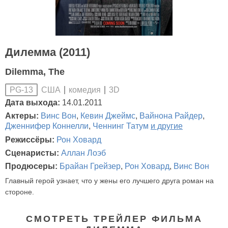
Дилемма (2011)
Dilemma, The
США
комедия
3D
PG-13
Дата выхода:
14.01.2011
Актеры:
Винс Вон
,
Кевин Джеймс
,
Вайнона Райдер
,
Дженнифер Коннелли
,
Ченнинг Татум
и другие
Режиссёры:
Рон Ховард
Сценаристы:
Аллан Лоэб
Продюсеры:
Брайан Грейзер
,
Рон Ховард
,
Винс Вон
Главный герой узнает, что у жены его лучшего друга роман на
стороне.
СМОТРЕТЬ ТРЕЙЛЕР ФИЛЬМА