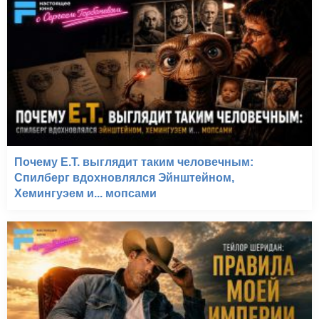
Почему E.T. выглядит таким человечным:
Спилберг вдохновлялся Эйнштейном,
Хемингуэем и... мопсами