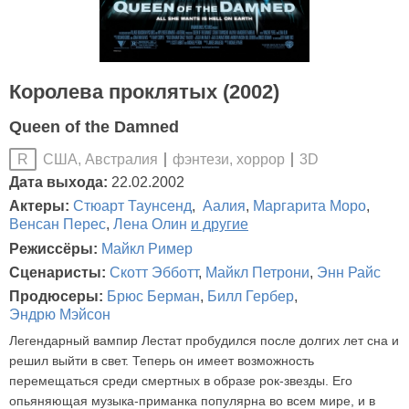
Королева проклятых (2002)
Queen of the Damned
США, Австралия
фэнтези, хоррор
3D
R
Дата выхода:
22.02.2002
Актеры:
Стюарт Таунсенд
,
Аалия
,
Маргарита Моро
,
Венсан Перес
,
Лена Олин
и другие
Режиссёры:
Майкл Ример
Сценаристы:
Скотт Эбботт
,
Майкл Петрони
,
Энн Райс
Продюсеры:
Брюс Берман
,
Билл Гербер
,
Эндрю Мэйсон
Легендарный вампир Лестат пробудился после долгих лет сна и
решил выйти в свет. Теперь он имеет возможность
перемещаться среди смертных в образе рок-звезды. Его
опьяняющая музыка-приманка популярна во всем мире, и в