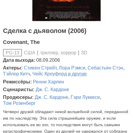
Сделка с дьяволом (2006)
Covenant, The
США
триллер, хоррор
3D
PG-13
Дата выхода:
08.09.2006
Актеры:
Стивен Стрейт
,
Лора Рэмси
,
Себастьян Стэн
,
Тэйлор Китч
,
Чейс Кроуфорд
и другие
Режиссёры:
Ренни Харлин
Сценаристы:
Дж. С. Кардоне
Продюсеры:
Дж. С. Кардоне
,
Гэри Луккеси
,
Том Розенберг
Четверо друзей обладают некой волшебной силой, переданной
им по наследству. Эта сила страшнейшее оружие, и если
использовать ее во зло, то последствия могут быть самыми
катастрофическими. Один из друзей не удержался от соблазна