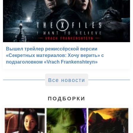
Вышел трейлер режиссёрской версии
«Секретных материалов: Хочу верить» с
подзаголовком «Vrach Frankenshteyn»
Все новости
ПОДБОРКИ