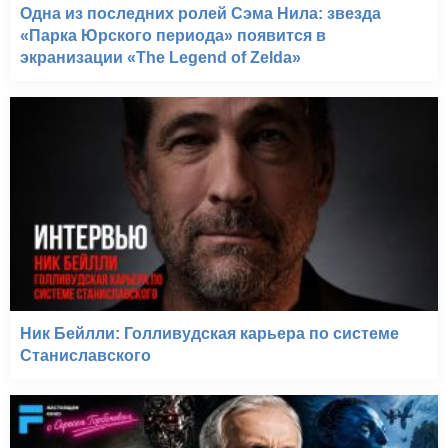
Одна из последних ролей Сэма Нила: звезда
«Парка Юрского периода» появится в
экранизации «The Legend of Zelda»
Ник Бейлли: Голливудская карьера по системе
Станиславского