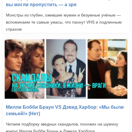
вы могли пропустить — а зря
Монстры из глубин, ожившие мумии и безумные учёные —
вспоминаем те самые ужасы, что пахнут VHS и подлинным
страхом
Милли Бобби Браун VS Дэвид Харбор: «Мы были
семьей!» (Нет)
Читаем подборку зведных скандалов, похожих на шумиху
вокруг Милли Бобби Браун и Дэвида Харбора