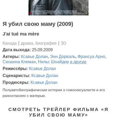
Я убил свою маму (2009)
J'ai tué ma mère
Канада
драма, биография
3D
Дата выхода:
25.09.2009
Актеры:
Ксавье Долан
,
Энн Дорваль
,
Франсуа Арно
,
Сюзанна Клеман
,
Нильс Шнайдер
и другие
Режиссёры:
Ксавье Долан
Сценаристы:
Ксавье Долан
Продюсеры:
Ксавье Долан
Полуавтобиографическая история о гомосексуалисте и его
разногласиях с матерью.
СМОТРЕТЬ ТРЕЙЛЕР ФИЛЬМА «Я
УБИЛ СВОЮ МАМУ»