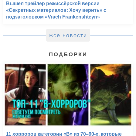
Вышел трейлер режиссёрской версии
«Секретных материалов: Хочу верить» с
подзаголовком «Vrach Frankenshteyn»
Все новости
ПОДБОРКИ
11 хорроров категории «B» из 70–90-х, которые