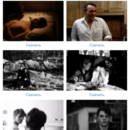
Скачать
Скачать
Скачать
Скачать