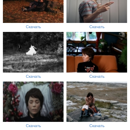
Скачать
Скачать
Скачать
Скачать
Скачать
Скачать