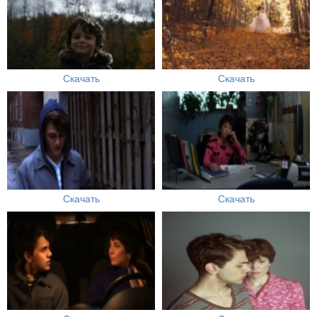
Скачать
Скачать
Скачать
Скачать