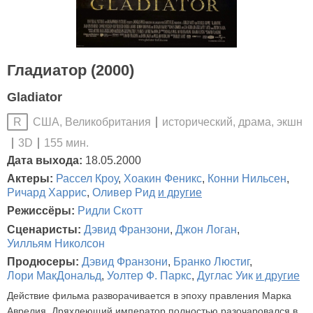
Гладиатор (2000)
Gladiator
США, Великобритания
исторический, драма, экшн
R
3D
155 мин.
Дата выхода:
18.05.2000
Актеры:
Рассел Кроу
,
Хоакин Феникс
,
Конни Нильсен
,
Ричард Харрис
,
Оливер Рид
и другие
Режиссёры:
Ридли Скотт
Сценаристы:
Дэвид Франзони
,
Джон Логан
,
Уилльям Николсон
Продюсеры:
Дэвид Франзони
,
Бранко Люстиг
,
Лори МакДональд
,
Уолтер Ф. Паркс
,
Дуглас Уик
и другие
Действие фильма разворачивается в эпоху правления Марка
Аврелия. Дряхлеющий император полностью разочаровался в