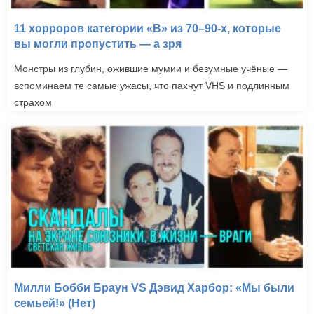
11 хорроров категории «B» из 70–90-х, которые
вы могли пропустить — а зря
Монстры из глубин, ожившие мумии и безумные учёные —
вспоминаем те самые ужасы, что пахнут VHS и подлинным
страхом
Милли Бобби Браун VS Дэвид Харбор: «Мы были
семьей!» (Нет)