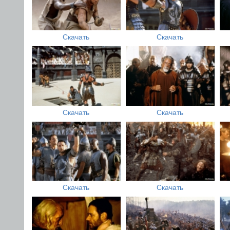
Скачать
Скачать
Скачать
Скачать
Скачать
Скачать