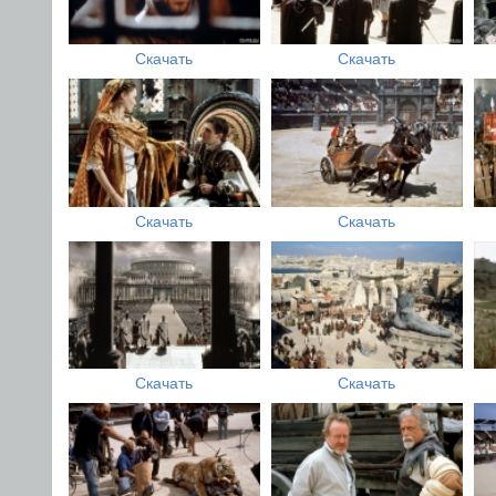
Скачать
Скачать
Скачать
Скачать
Скачать
Скачать