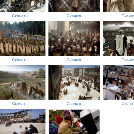
Скачать
Скачать
Скача
Скачать
Скачать
Скача
Скачать
Скачать
Скача