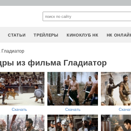
СТАТЬИ
ТРЕЙЛЕРЫ
КИНОКЛУБ НК
НК ОНЛАЙ
 Гладиатор
дры из фильма Гладиатор
Скачать
Скачать
Скача