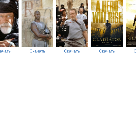
ачать
Скачать
Скачать
Скачать
С