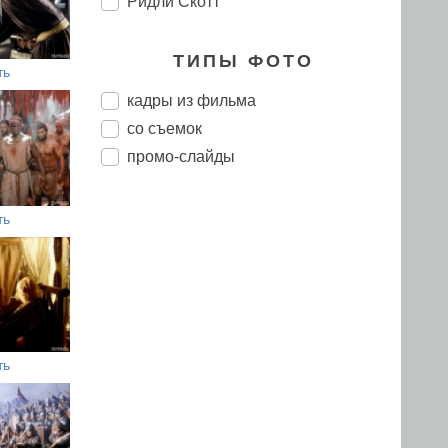
Ридли Скотт
ТИПЫ ФОТО
ть
кадры из фильма
со съемок
промо-слайды
ть
ть