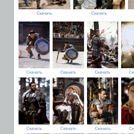
Скачать
Скачать
Скачать
Скачать
Скачать
Ск
Скачать
Скачать
Скачать
Ск