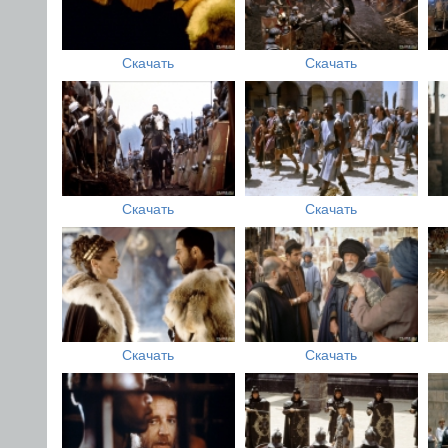
Скачать
Скачать
Скачать
Скачать
Скачать
Скачать