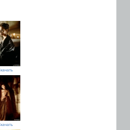
качать
качать