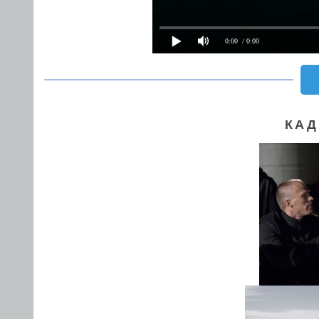
0:00
/ 0:00
КАД