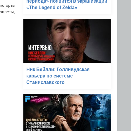
периода» появится в экранизации
 когорты
«The Legend of Zelda»
запреты,
Ник Бейлли: Голливудская
карьера по системе
Станиславского