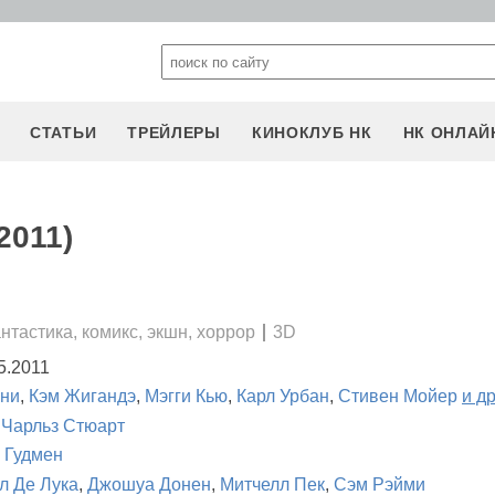
СТАТЬИ
ТРЕЙЛЕРЫ
КИНОКЛУБ НК
НК ОНЛАЙ
2011)
нтастика, комикс, экшн, хоррор
3D
5.2011
ани
,
Кэм Жигандэ
,
Мэгги Кью
,
Карл Урбан
,
Стивен Мойер
и д
 Чарльз Стюарт
 Гудмен
л Де Лука
,
Джошуа Донен
,
Митчелл Пек
,
Сэм Рэйми