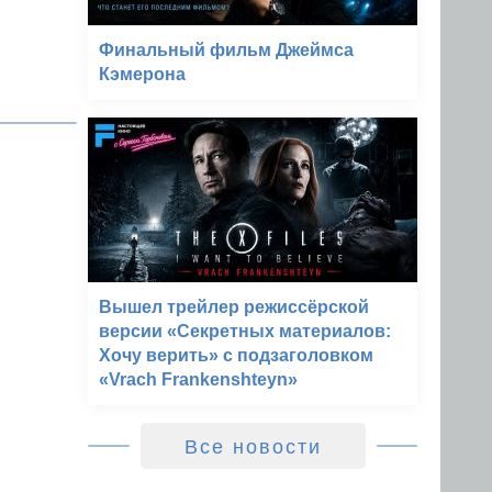
Финальный фильм Джеймса
Кэмерона
Вышел трейлер режиссёрской
версии «Секретных материалов:
Хочу верить» с подзаголовком
«Vrach Frankenshteyn»
Все новости