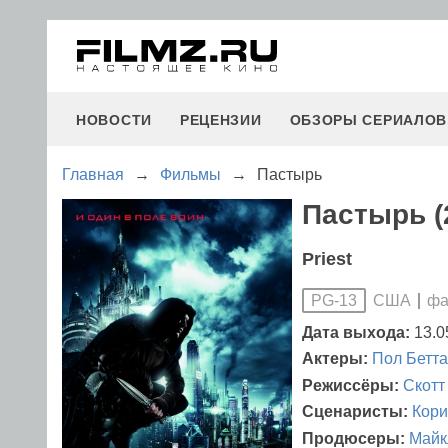
НОВОСТИ
РЕЦЕНЗИИ
ОБЗОРЫ СЕРИАЛОВ
Главная
→
Фильмы
→
Пастырь
Пастырь (
Priest
США
фа
PG-13
Дата выхода:
13.0
Актеры:
Пол Бетт
Режиссёры:
Скотт
Сценаристы:
Кори
Продюсеры:
Майк