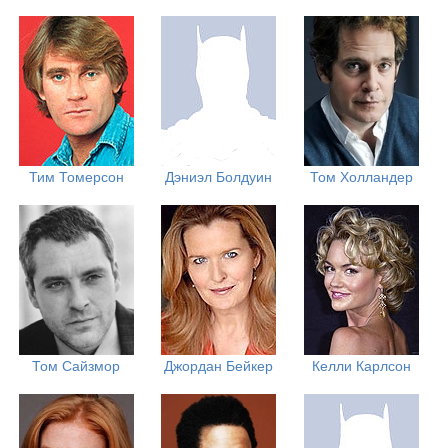
Тим Томерсон
Дэниэл Болдуин
Том Холландер
Том Сайзмор
Джордан Бейкер
Келли Карлсон