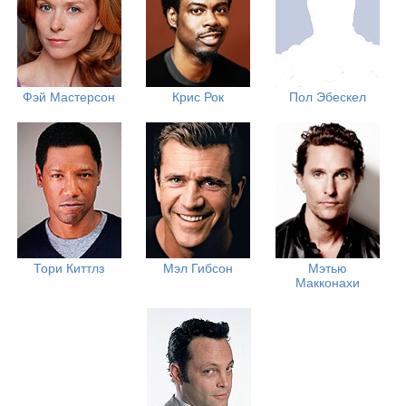
Фэй Мастерсон
Крис Рок
Пол Эбескел
Тори Киттлз
Мэл Гибсон
Мэтью
Макконахи