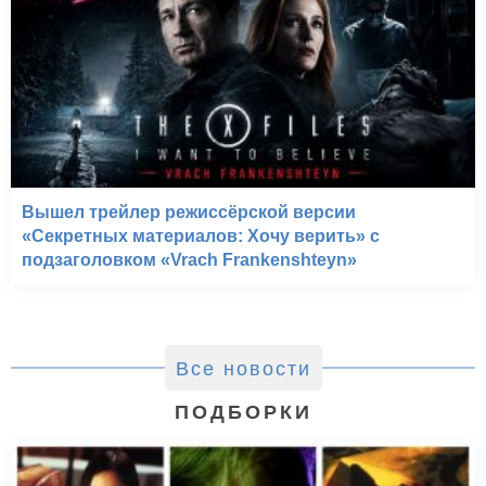
Вышел трейлер режиссёрской версии
«Секретных материалов: Хочу верить» с
подзаголовком «Vrach Frankenshteyn»
Все новости
ПОДБОРКИ