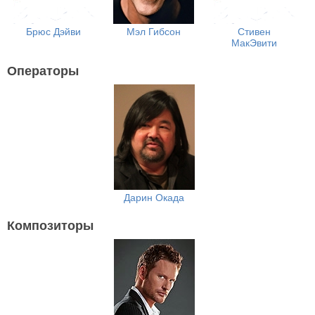
Брюс Дэйви
Мэл Гибсон
Стивен
МакЭвити
Операторы
Дарин Окада
Композиторы