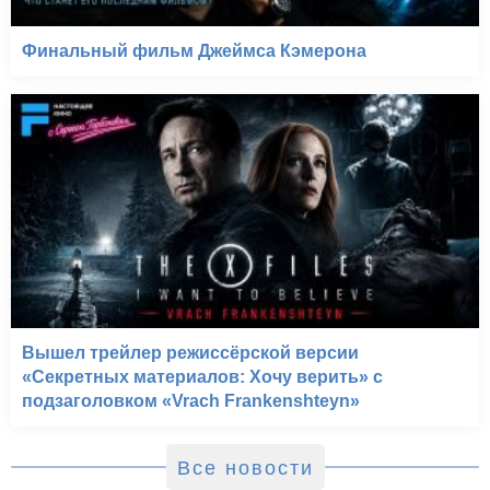
Финальный фильм Джеймса Кэмерона
Вышел трейлер режиссёрской версии
«Секретных материалов: Хочу верить» с
подзаголовком «Vrach Frankenshteyn»
Все новости