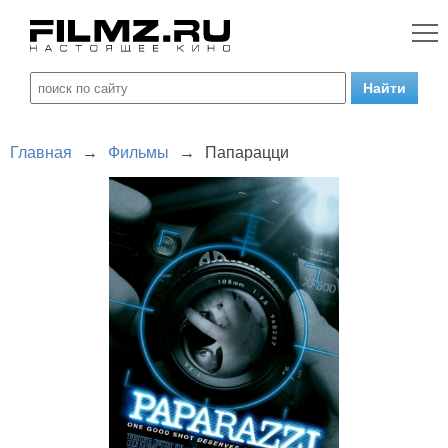
Главная
→
Фильмы
→
Папарацци