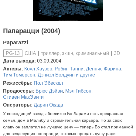
Папарацци (2004)
Paparazzi
США
триллер, экшн, криминальный
3D
PG-13
Дата выхода:
03.09.2004
Актеры:
Коул Хаузер
,
Робин Танни
,
Деннис Фарина
,
Тим Томерсон
,
Дэниэл Болдуин
и другие
Режиссёры:
Пол Эбескел
Продюсеры:
Брюс Дэйви
,
Мэл Гибсон
,
Стивен МакЭвити
Операторы:
Дарин Окада
У восходящей звезды боевиков Бо Ларами есть прекрасная
семья, дом в Малибу и стремительная карьера. Но за свою
славу он заплатил не лучшую цену — теперь Бо стал приманкой
для вездесущих папарацци, готовых продать душу ради