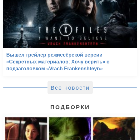
Вышел трейлер режиссёрской версии
«Секретных материалов: Хочу верить» с
подзаголовком «Vrach Frankenshteyn»
Все новости
ПОДБОРКИ