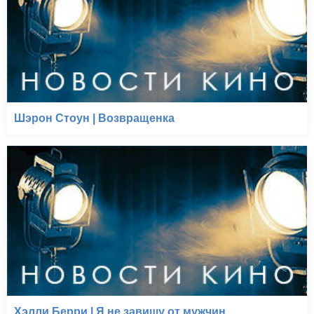
Шэрон Стоун | Возвращенка
Хэлли Берри | Я не завишу от мужчин