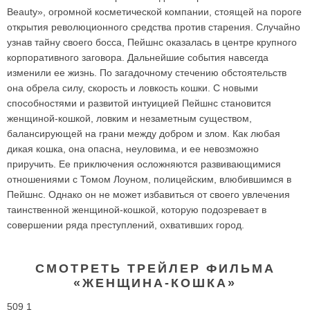
Beauty», огромной косметической компании, стоящей на пороге
открытия революционного средства против старения. Случайно
узнав тайну своего босса, Пейшнс оказалась в центре крупного
корпоративного заговора. Дальнейшие события навсегда
изменили ее жизнь. По загадочному стечению обстоятельств
она обрела силу, скорость и ловкость кошки. С новыми
способностями и развитой интуицией Пейшнс становится
женщиной-кошкой, ловким и незаметным существом,
балансирующей на грани между добром и злом. Как любая
дикая кошка, она опасна, неуловима, и ее невозможно
приручить. Ее приключения осложняются развивающимися
отношениями с Томом Лоуном, полицейским, влюбившимся в
Пейшнс. Однако он не может избавиться от своего увлечения
таинственной женщиной-кошкой, которую подозревает в
совершении ряда преступлений, охвативших город.
СМОТРЕТЬ ТРЕЙЛЕР ФИЛЬМА
«ЖЕНЩИНА-КОШКА»
509 1