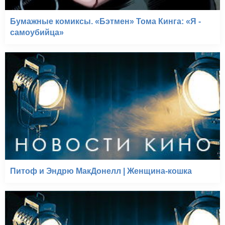
Бумажные комиксы. «Бэтмен» Тома Кинга: «Я -
самоубийца»
Питоф и Эндрю МакДонелл | Женщина-кошка