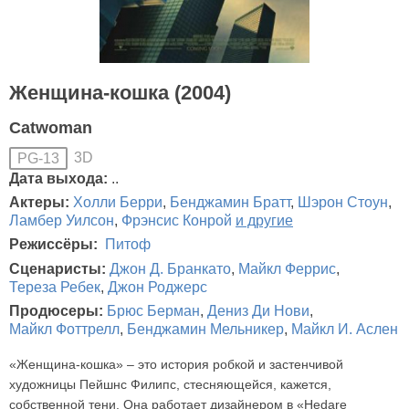
Женщина-кошка (2004)
Catwoman
3D
PG-13
Дата выхода:
..
Актеры:
Холли Берри
,
Бенджамин Братт
,
Шэрон Стоун
,
Ламбер Уилсон
,
Фрэнсис Конрой
и другие
Режиссёры:
Питоф
Сценаристы:
Джон Д. Бранкато
,
Майкл Феррис
,
Тереза Ребек
,
Джон Роджерс
Продюсеры:
Брюс Берман
,
Дениз Ди Нови
,
Майкл Фоттрелл
,
Бенджамин Мельникер
,
Майкл И. Аслен
«Женщина-кошка» – это история робкой и застенчивой
художницы Пейшнс Филипс, стесняющейся, кажется,
собственной тени. Она работает дизайнером в «Hedare