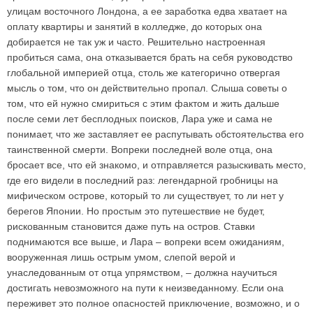
улицам восточного Лондона, а ее заработка едва хватает на
оплату квартиры и занятий в колледже, до которых она
добирается не так уж и часто. Решительно настроенная
пробиться сама, она отказывается брать на себя руководство
глобальной империей отца, столь же категорично отвергая
мысль о том, что он действительно пропал. Слыша советы о
том, что ей нужно смириться с этим фактом и жить дальше
после семи лет бесплодных поисков, Лара уже и сама не
понимает, что же заставляет ее распутывать обстоятельства его
таинственной смерти. Вопреки последней воле отца, она
бросает все, что ей знакомо, и отправляется разыскивать место,
где его видели в последний раз: легендарной гробницы на
мифическом острове, который то ли существует, то ли нет у
берегов Японии. Но простым это путешествие не будет,
рискованным становится даже путь на остров. Ставки
поднимаются все выше, и Лара – вопреки всем ожиданиям,
вооруженная лишь острым умом, слепой верой и
унаследованным от отца упрямством, – должна научиться
достигать невозможного на пути к неизведанному. Если она
переживет это полное опасностей приключение, возможно, и о