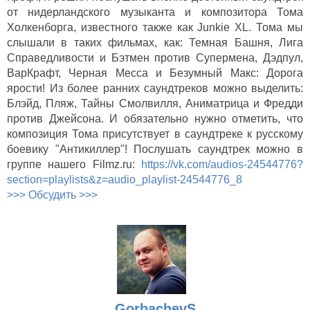
от нидерландского музыканта и композитора Тома
Холкенборга, известного также как Junkie XL. Тома мы
слышали в таких фильмах, как: Темная Башня, Лига
Справедливости и Бэтмен против Супермена, Дэдпул,
ВарКрафт, Черная Месса и Безумный Макс: Дорога
ярости! Из более ранних саундтреков можно выделить:
Блэйд, Пляж, Тайны Смолвилля, Аниматрица и Фредди
против Джейсона. И обязательно нужно отметить, что
композиция Тома присутствует в саундтреке к русскому
боевику "Антикиллер"! Послушать саундтрек можно в
группе нашего Filmz.ru:
https://vk.com/audios-24544776?
section=playlists&z=audio_playlist-24544776_8
>>> Обсудить >>>
GorbachevS