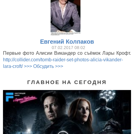
Евгений Колпаков
07.02.2017 08:02
Первые фото Алисии Викандер со съёмок Лары Крофт.
http://collider.com/tomb-raider-set-photos-alicia-vikander-
lara-croft/
>>> Обсудить >>>
ГЛАВНОЕ НА СЕГОДНЯ