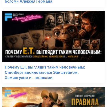
богом» Алексея Германа
Почему E.T. выглядит таким человечным:
Спилберг вдохновлялся Эйнштейном,
Хемингуэем и... мопсами