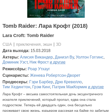
Tomb Raider: Лара Крофт (2018)
Lara Croft: Tomb Raider
США
приключения, экшн
3D
Дата выхода:
15.03.2018
Актеры:
Алисия Викандер
,
Даниэл Ву
,
Уолтон Гоггинс
,
Доминик Уэст
,
Ник Фрост
и другие
Режиссёры:
Роар Утхауг
Сценаристы:
Женева Робертсон-Дворет
Продюсеры:
Гэри Барбер
,
Дрю Кревелло
,
Тим Хедингтон
,
Грэм Кинг
,
Патрик МакКормик
и другие
Лара Крофт – весьма самостоятельная дочь эксцентричного
искателя приключений, который пропал, едва она стала
подростком. Теперь ей двадцать один, она бесцельно
проживает свою жизнь, курьером рассекая на байке по забитым