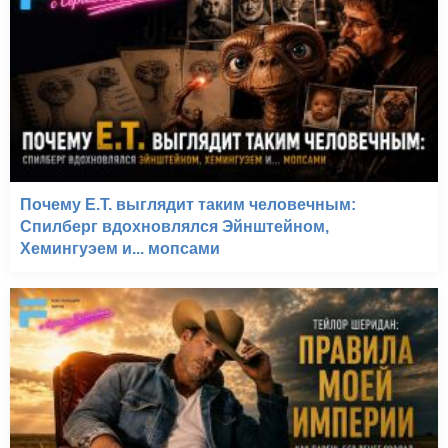
Почему E.T. выглядит таким человечным:
Спилберг вдохновлялся Эйнштейном,
Хемингуэем и... мопсами