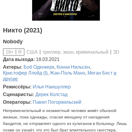
Никто (2021)
Nobody
США
триллер, экшн, криминальный
3D
18+
R
Дата выхода:
18.03.2021
Актеры:
Боб Оденкерк
,
Конни Нильсен
,
Кристофер Ллойд (I)
,
Жан-Поль Мано
,
Меган Бест
и
другие
Режиссёры:
Илья Наишуллер
Сценаристы:
Дерек Колстад
Операторы:
Павел Погоржельский
Непримечательный и незаметный человек живёт обычной
жизнью, пока однажды, спасая женщину от нападения
бандитов, не отправляет одного из хулиганов в больницу. Лишь
позже он узнаёт, что это был брат влиятельного гангстера,