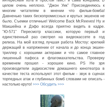
интересный хоть и простой твист и сама концовка. В
целом очень неплохо. "Джон Уик" Присоединяюсь к
многим читателям в мнении что фильм-бомба!
Давненько таких бескопромиссных и крутых экшенов не
было. Съемки отличные! Welcome Back Mr.Reeves! Ну и
Макшейна и Дэфо всегда приятно видеть в кадре.
"Ю-571" Пересмотр классики, которую первый и
единственный раз смотрел на видеокассете в год
релиза. На мой взгляд лучшая работа Мостоу: крепкий
держащий в напряжении от начала и до конца экшен-
триллер с хорошими актерами и что самое главное
лишенный пафоса и флагомахательства. Проверку
временем прошел - хорошее кино. PS Не зря
производители аудиосистем домашнего кинотеатра в
качестве теста используют этот фильм - звук в сценах
торпедных атак и глубинных бомб словами не описать -
настолько круто!
>>> Обсудить >>>