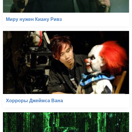
Миру нужен Киану Ривз
Хорроры Джеймса Вана