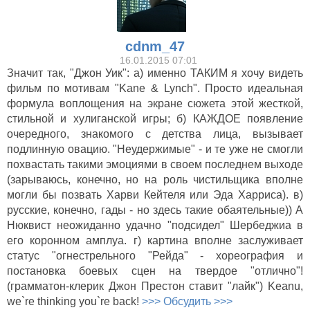
cdnm_47
16.01.2015 07:01
Значит так, "Джон Уик": а) именно ТАКИМ я хочу видеть
фильм по мотивам "Kane & Lynch". Просто идеальная
формула воплощения на экране сюжета этой жесткой,
стильной и хулиганской игры; б) КАЖДОЕ появление
очередного, знакомого с детства лица, вызывает
подлинную овацию. "Неудержимые" - и те уже не смогли
похвастать такими эмоциями в своем последнем выходе
(зарываюсь, конечно, но на роль чистильщика вполне
могли бы позвать Харви Кейтеля или Эда Харриса). в)
русские, конечно, гады - но здесь такие обаятельные)) А
Нюквист неожиданно удачно "подсидел" Шербеджиа в
его коронном амплуа. г) картина вполне заслуживает
статус "огнестрельного "Рейда" - хореография и
постановка боевых сцен на твердое "отлично"!
(грамматон-клерик Джон Престон ставит "лайк") Keanu,
we`re thinking you`re back!
>>> Обсудить >>>