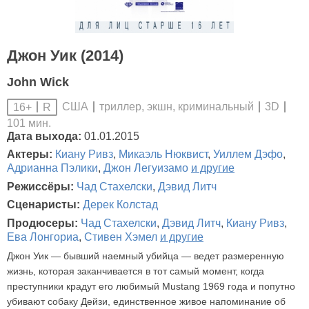
Джон Уик (2014)
John Wick
США
триллер, экшн, криминальный
3D
16+
R
101 мин.
Дата выхода:
01.01.2015
Актеры:
Киану Ривз
,
Микаэль Нюквист
,
Уиллем Дэфо
,
Адрианна Пэлики
,
Джон Легуизамо
и другие
Режиссёры:
Чад Стахелски
,
Дэвид Литч
Сценаристы:
Дерек Колстад
Продюсеры:
Чад Стахелски
,
Дэвид Литч
,
Киану Ривз
,
Ева Лонгориа
,
Стивен Хэмел
и другие
Джон Уик — бывший наемный убийца — ведет размеренную
жизнь, которая заканчивается в тот самый момент, когда
преступники крадут его любимый Mustang 1969 года и попутно
убивают собаку Дейзи, единственное живое напоминание об