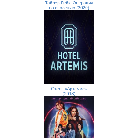
Тайлер Рейк: Операция
по спасению (2020)
Отель «Артемис»
(2018)