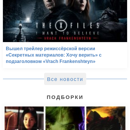
Вышел трейлер режиссёрской версии
«Секретных материалов: Хочу верить» с
подзаголовком «Vrach Frankenshteyn»
Все новости
ПОДБОРКИ