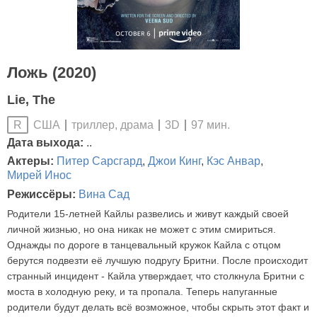
Ложь (2020)
Lie, The
США
триллер, драма
3D
97 мин.
R
Дата выхода:
..
Актеры:
Питер Сарсгард
,
Джои Кинг
,
Кэс Анвар
,
Мирей Инос
Режиссёры:
Вина Сад
Родители 15-летней Кайлы развелись и живут каждый своей
личной жизнью, но она никак не может с этим смириться.
Однажды по дороге в танцевальный кружок Кайла с отцом
берутся подвезти её лучшую подругу Бритни. После происходит
странный инцидент - Кайла утверждает, что столкнула Бритни с
моста в холодную реку, и та пропала. Теперь напуганные
родители будут делать всё возможное, чтобы скрыть этот факт и