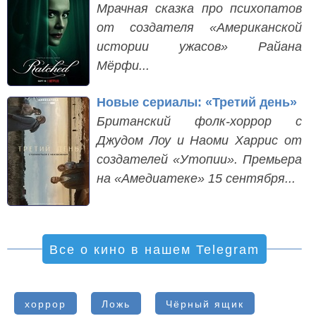
Мрачная сказка про психопатов
от создателя «Американской
истории ужасов» Райана
Мёрфи...
Новые сериалы: «Третий день»
Британский фолк-хоррор с
Джудом Лоу и Наоми Харрис от
создателей «Утопии». Премьера
на «Амедиатеке» 15 сентября...
Все о кино в нашем Telegram
хоррор
Ложь
Чёрный ящик