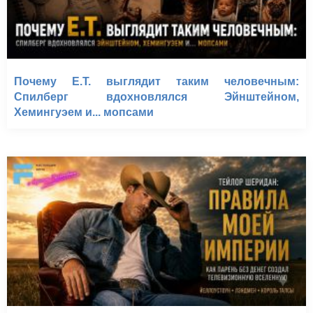
Почему E.T. выглядит таким человечным:
Спилберг вдохновлялся Эйнштейном,
Хемингуэем и... мопсами