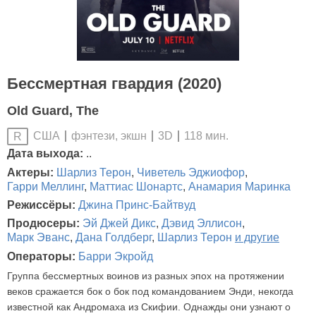
Бессмертная гвардия (2020)
Old Guard, The
США
фэнтези, экшн
3D
118 мин.
R
Дата выхода:
..
Актеры:
Шарлиз Терон
,
Чиветель Эджиофор
,
Гарри Меллинг
,
Маттиас Шонартс
,
Анамария Маринка
Режиссёры:
Джина Принс-Байтвуд
Продюсеры:
Эй Джей Дикс
,
Дэвид Эллисон
,
Марк Эванс
,
Дана Голдберг
,
Шарлиз Терон
и другие
Операторы:
Барри Экройд
Группа бессмертных воинов из разных эпох на протяжении
веков сражается бок о бок под командованием Энди, некогда
известной как Андромаха из Скифии. Однажды они узнают о