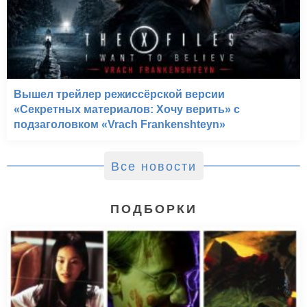
Вышел трейлер режиссёрской версии
«Секретных материалов: Хочу верить» с
подзаголовком «Vrach Frankenshteyn»
Все новости
ПОДБОРКИ