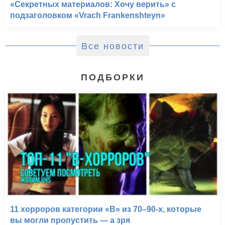
«Секретных материалов: Хочу верить» с
подзаголовком «Vrach Frankenshteyn»
Все новости
ПОДБОРКИ
11 хорроров категории «B» из 70–90-х, которые
вы могли пропустить — а зря