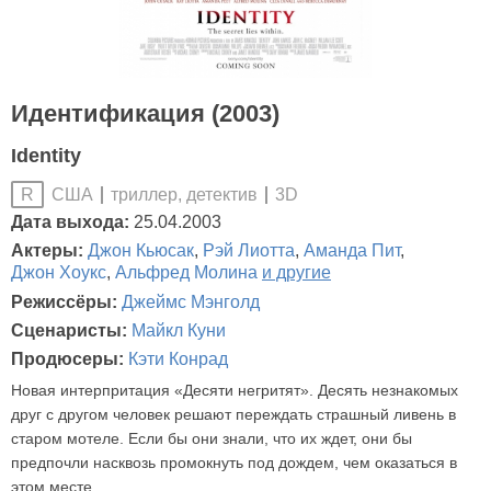
Идентификация (2003)
Identity
США
триллер, детектив
3D
R
Дата выхода:
25.04.2003
Актеры:
Джон Кьюсак
,
Рэй Лиотта
,
Аманда Пит
,
Джон Хоукс
,
Альфред Молина
и другие
Режиссёры:
Джеймс Мэнголд
Сценаристы:
Майкл Куни
Продюсеры:
Кэти Конрад
Новая интерпритация «Десяти негритят». Десять незнакомых
друг с другом человек решают переждать страшный ливень в
старом мотеле. Если бы они знали, что их ждет, они бы
предпочли насквозь промокнуть под дождем, чем оказаться в
этом месте…