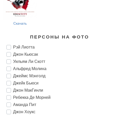
Скачать
ПЕРСОНЫ НА ФОТО
Рэй Лиотта
Джон Кьюсак
Уильям Ли Скотт
Альфред Молина
Джеймс Мэнголд
Джейк Бьюси
Джон МакГинли
Ребекка Де Морней
Аманда Пит
Джон Хоукс