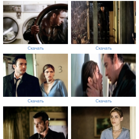
Скачать
Скачать
Скачать
Скачать