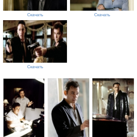
Скачать
Скачать
Скачать