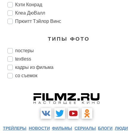
Кэти Конрад
Клеа ДюВалл
Прюитт Тэйлор Винс
ТИПЫ ФОТО
постеры
textless
кадры из фильма
со съемок
ТРЕЙЛЕРЫ
НОВОСТИ
ФИЛЬМЫ
СЕРИАЛЫ
БЛОГИ
ЛЮДИ