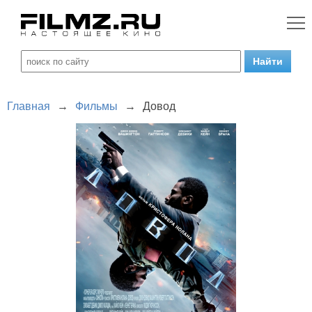
Главная
→
Фильмы
→
Довод