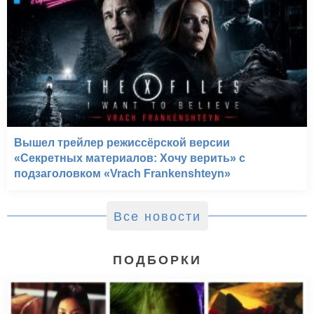
Вышел трейлер режиссёрской версии
«Секретных материалов: Хочу верить» с
подзаголовком «Vrach Frankenshteyn»
Все новости
ПОДБОРКИ