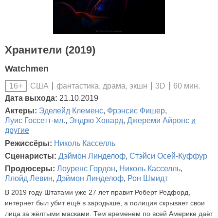
Хранители (2019)
Watchmen
США
фантастика, драма, экшн
3D
60 мин.
16+
Дата выхода:
21.10.2019
Актеры:
Эделейд Клеменс
,
Фрэнсис Фишер
,
Луис Госсетт-мл.
,
Эндрю Ховард
,
Джереми Айронс
и
другие
Режиссёры:
Николь Касселль
Сценаристы:
Дэймон Линделоф
,
Стэйси Осей-Куффур
Продюсеры:
Лоуренс Гордон
,
Николь Касселль
,
Ллойд Левин
,
Дэймон Линделоф
,
Рон Шмидт
В 2019 году Штатами уже 27 лет правит Роберт Редфорд,
интернет был убит ещё в зародыше, а полиция скрывает свои
лица за жёлтыми масками. Тем временем по всей Америке даёт