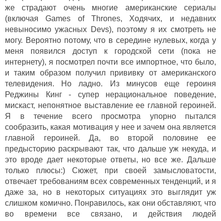
же страдают очень многие американские сериалы
(включая Games of Thrones, Ходячих, и недавних
невыносимо ужасных Devs), поэтому я их смотреть не
могу. Вероятно потому, что в середине нулевых, когда у
меня появился доступ к городской сети (пока не
интернету), я посмотрел почти все импортное, что было,
и таким образом получил прививку от американского
телевидения. Но ладно. Из минусов еще героиня
Реджины Кинг - супер нерациональное поведение,
мискаст, непонятное выставление ее главной героиней.
Я в течение всего просмотра упорно пытался
сообразить, какая мотивация у нее и зачем она является
главной героиней. Да, во второй половине ее
предысторию раскрывают так, что дальше уж некуда, и
это вроде дает некоторые ответы, но все же. Дальше
только плюсы:) Сюжет, при своей замысловатости,
отвечает требованиям всех современных тенденций, и я
даже за, но в некоторых ситуациях это выглядит уж
слишком комично. Понравилось, как они обставляют, что
во времени все связано, и действия людей