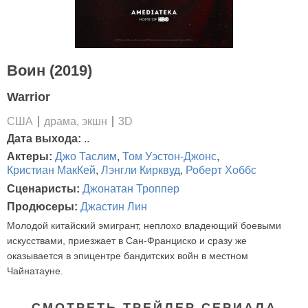
Воин (2019)
Warrior
США
драма, экшн
3D
Дата выхода:
..
Актеры:
Джо Таслим
,
Том Уэстон-Джонс
,
Кристиан МакКей
,
Лэнгли Кирквуд
,
Роберт Хоббс
Сценаристы:
Джонатан Троппер
Продюсеры:
Джастин Лин
Молодой китайский эмигрант, неплохо владеющий боевыми
искусствами, приезжает в Сан-Франциско и сразу же
оказывается в эпицентре бандитских войн в местном
Чайнатауне.
СМОТРЕТЬ ТРЕЙЛЕР СЕРИАЛА