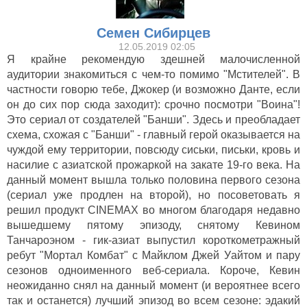
Семен Сибирцев
12.05.2019 02:05
Я крайне рекомендую здешней малочисленной
аудитории знакомиться с чем-то помимо "Мстителей". В
частности говорю тебе, Джокер (и возможно Данте, если
он до сих пор сюда заходит): срочно посмотри "Воина"!
Это сериал от создателей "Банши". Здесь и преобладает
схема, схожая с "Банши" - главный герой оказывается на
чуждой ему территории, повсюду сиськи, письки, кровь и
насилие с азиатской прожаркой на закате 19-го века. На
данный момент вышла только половина первого сезона
(сериал уже продлен на второй), но посоветовать я
решил продукт CINEMAX во многом благодаря недавно
вышедшему пятому эпизоду, снятому Кевином
Танчароэном - гик-азиат выпустил короткометражный
ребут "Мортал Комбат" с Майклом Джей Уайтом и пару
сезонов одноименного веб-сериала. Короче, Кевин
неожиданно снял на данный момент (и вероятнее всего
так и останется) лучший эпизод во всем сезоне: эдакий