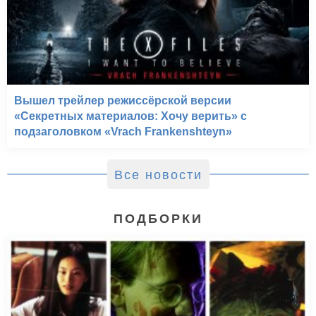
Вышел трейлер режиссёрской версии
«Секретных материалов: Хочу верить» с
подзаголовком «Vrach Frankenshteyn»
Все новости
ПОДБОРКИ