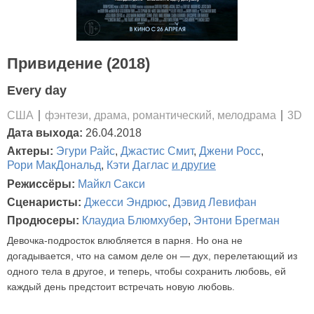
Привидение (2018)
Every day
США
фэнтези, драма, романтический, мелодрама
3D
Дата выхода:
26.04.2018
Актеры:
Эгури Райс
,
Джастис Смит
,
Джени Росс
,
Рори МакДональд
,
Кэти Даглас
и другие
Режиссёры:
Майкл Сакси
Сценаристы:
Джесси Эндрюс
,
Дэвид Левифан
Продюсеры:
Клаудиа Блюмхубер
,
Энтони Брегман
Девочка-подросток влюбляется в парня. Но она не
догадывается, что на самом деле он — дух, перелетающий из
одного тела в другое, и теперь, чтобы сохранить любовь, ей
каждый день предстоит встречать новую любовь.