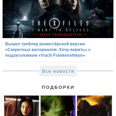
Вышел трейлер режиссёрской версии
«Секретных материалов: Хочу верить» с
подзаголовком «Vrach Frankenshteyn»
Все новости
ПОДБОРКИ