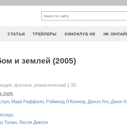
СТАТЬИ
ТРЕЙЛЕРЫ
КИНОКЛУБ НК
НК ОНЛАЙ
ом и землей (2005)
n
медия, фэнтези, романтический
3D
9.2005
спун
,
Марк Раффало
,
Рэймонд О'Коннор
,
Донэл Лог
,
Джон Х
Уотерс
р Толан
,
Лесли Диксон