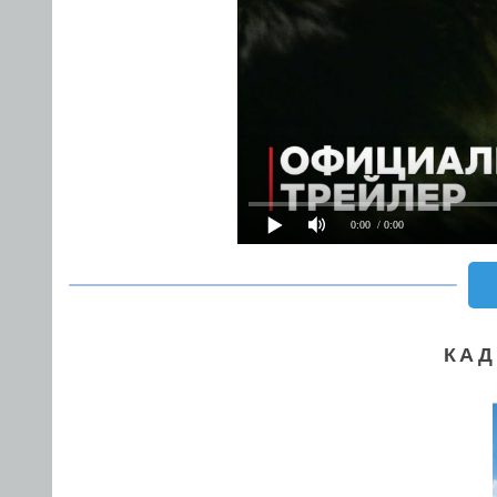
0:00
/ 0:00
КАД