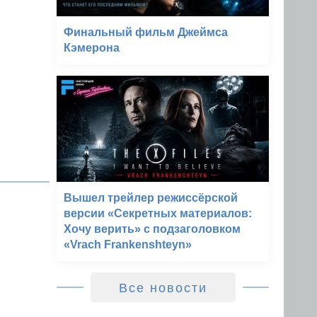
Финальный фильм Джеймса
Кэмерона
Вышел трейлер режиссёрской
версии «Секретных материалов:
Хочу верить» с подзаголовком
«Vrach Frankenshteyn»
Все новости