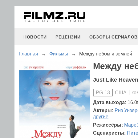
НОВОСТИ
РЕЦЕНЗИИ
ОБЗОРЫ СЕРИАЛОВ
Главная
→
Фильмы
→
Между небом и землей
Между неб
Just Like Heave
США
ко
PG-13
Дата выхода:
16.0
Актеры:
Риз Уизер
другие
Режиссёры:
Марк 
Сценаристы:
Пите