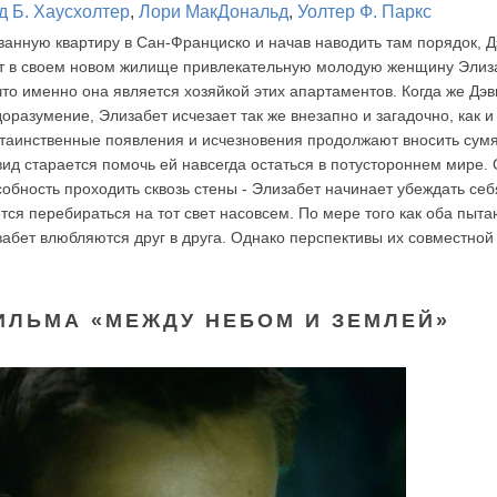
д Б. Хаусхолтер
,
Лори МакДональд
,
Уолтер Ф. Паркс
анную квартиру в Сан-Франциско и начав наводить там порядок, 
т в своем новом жилище привлекательную молодую женщину Элиза
 что именно она является хозяйкой этих апартаментов. Когда же Дэ
оразумение, Элизабет исчезает так же внезапно и загадочно, как и
е таинственные появления и исчезновения продолжают вносить сумя
вид старается помочь ей навсегда остаться в потустороннем мире. 
обность проходить сквозь стены - Элизабет начинает убеждать себя
тся перебираться на тот свет насовсем. По мере того как оба пыта
абет влюбляются друг в друга. Однако перспективы их совместной
ИЛЬМА «МЕЖДУ НЕБОМ И ЗЕМЛЕЙ»