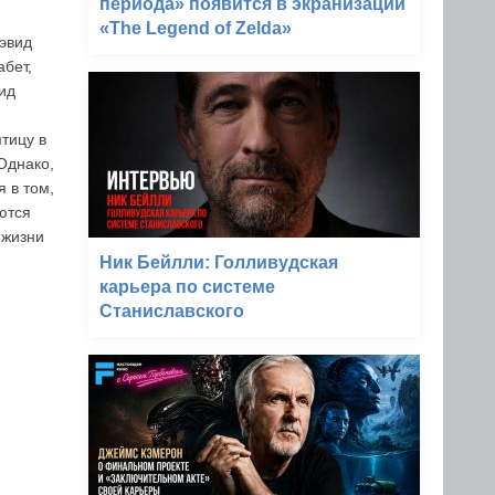
периода» появится в экранизации
«The Legend of Zelda»
Дэвид
бет,
вид
тицу в
Однако,
 в том,
ются
 жизни
Ник Бейлли: Голливудская
карьера по системе
Станиславского