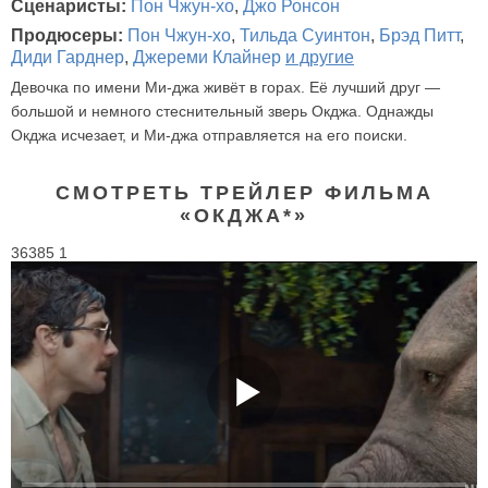
Сценаристы:
Пон Чжун-хо
,
Джо Ронсон
Продюсеры:
Пон Чжун-хо
,
Тильда Суинтон
,
Брэд Питт
,
Диди Гарднер
,
Джереми Клайнер
и другие
Девочка по имени Ми-джа живёт в горах. Её лучший друг —
большой и немного стеснительный зверь Окджа. Однажды
Окджа исчезает, и Ми-джа отправляется на его поиски.
СМОТРЕТЬ ТРЕЙЛЕР ФИЛЬМА
«ОКДЖА*»
36385 1