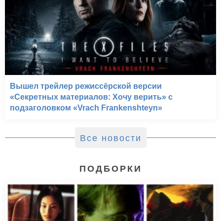
Вышел трейлер режиссёрской версии
«Секретных материалов: Хочу верить» с
подзаголовком «Vrach Frankenshteyn»
Все новости
ПОДБОРКИ