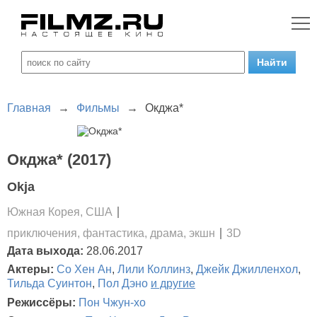
Главная
→
Фильмы
→
Окджа*
Окджа* (2017)
Okja
Южная Корея, США
приключения, фантастика, драма, экшн
3D
Дата выхода:
28.06.2017
Актеры:
Со Хен Ан
,
Лили Коллинз
,
Джейк Джилленхол
,
Тильда Суинтон
,
Пол Дэно
и другие
Режиссёры:
Пон Чжун-хо