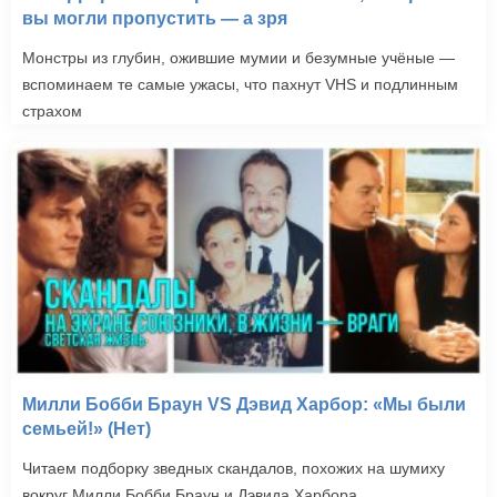
вы могли пропустить — а зря
Монстры из глубин, ожившие мумии и безумные учёные —
вспоминаем те самые ужасы, что пахнут VHS и подлинным
страхом
Милли Бобби Браун VS Дэвид Харбор: «Мы были
семьей!» (Нет)
Читаем подборку зведных скандалов, похожих на шумиху
вокруг Милли Бобби Браун и Дэвида Харбора