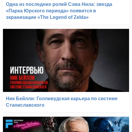
Одна из последних ролей Сэма Нила: звезда
«Парка Юрского периода» появится в
экранизации «The Legend of Zelda»
Ник Бейлли: Голливудская карьера по системе
Станиславского