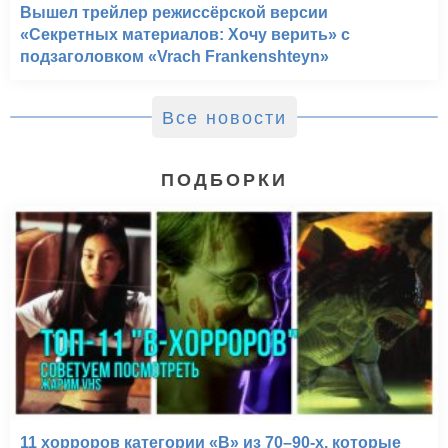
Вышел трейлер режиссёрской версии
«Секретных материалов: Хочу верить» с
подзаголовком «Vrach Frankenshteyn»
Все новости
ПОДБОРКИ
11 хорроров категории «B» из 70–90-х, которые