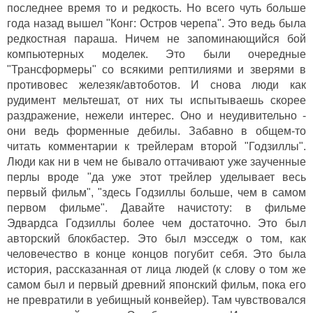
последнее время то и редкость. Но всего чуть больше
года назад вышел "Конг: Остров черепа". Это ведь была
редкостная параша. Ничем не запоминающийся бой
компьютерных моделек. Это были очередные
"Трансформеры" со всякими рептилиями и зверями в
противовес железяк/автоботов. И снова люди как
рудимент мельтешат, от них ты испытываешь скорее
раздражение, нежели интерес. Оно и неудивительно -
они ведь форменные дебилы. Забавно в общем-то
читать комментарии к трейлерам второй "Годзиллы".
Люди как ни в чем не бывало оттачивают уже заученные
перлы вроде "да уже этот трейлер уделывает весь
первый фильм", "здесь Годзиллы больше, чем в самом
первом фильме". Давайте начистоту: в фильме
Эдвардса Годзиллы более чем достаточно. Это был
авторский блокбастер. Это был мэсседж о том, как
человечество в конце концов погубит себя. Это была
история, рассказанная от лица людей (к слову о том же
самом был и первый древний японский фильм, пока его
не превратили в уебищный конвейер). Там чувствовался