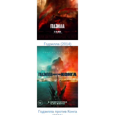
Годзилла (2014)
Годзилла против Конга