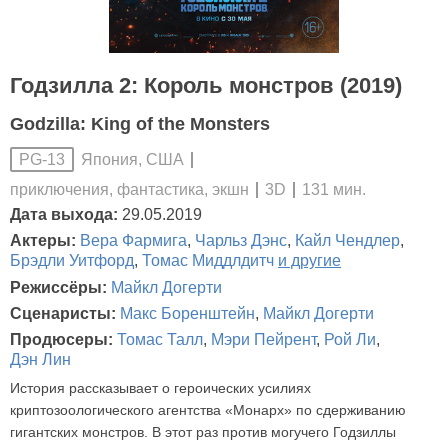
Годзилла 2: Король монстров (2019)
Godzilla: King of the Monsters
Япония, США
PG-13
приключения, фантастика, экшн
3D
131 мин.
Дата выхода:
29.05.2019
Актеры:
Вера Фармига
,
Чарльз Дэнс
,
Кайл Чендлер
,
Брэдли Уитфорд
,
Томас Миддлдитч
и другие
Режиссёры:
Майкл Догерти
Сценаристы:
Макс Боренштейн
,
Майкл Догерти
Продюсеры:
Томас Талл
,
Мэри Пейрент
,
Рой Ли
,
Дэн Лин
История рассказывает о героических усилиях
криптозоологического агентства «Монарх» по сдерживанию
гигантских монстров. В этот раз против могучего Годзиллы