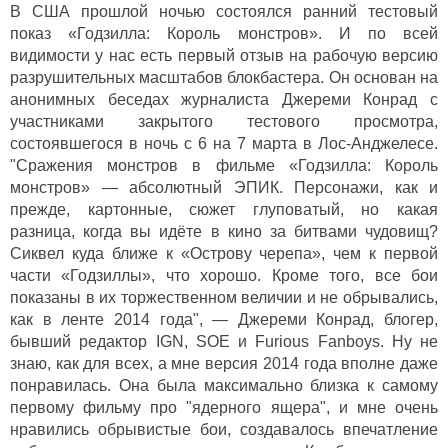
В США прошлой ночью состоялся ранний тестовый
показ «Годзилла: Король монстров». И по всей
видимости у нас есть первый отзыв на рабочую версию
разрушительных масштабов блокбастера. Он основан на
анонимных беседах журналиста Джереми Конрад с
участниками закрытого тестового просмотра,
состоявшегося в ночь с 6 на 7 марта в Лос-Анджелесе.
"Сражения монстров в фильме «Годзилла: Король
монстров» — абсолютный ЭПИК. Персонажи, как и
прежде, картонные, сюжет глуповатый, но какая
разница, когда вы идёте в кино за битвами чудовищ?
Сиквел куда ближе к «Острову черепа», чем к первой
части «Годзиллы», что хорошо. Кроме того, все бои
показаны в их торжественном величии и не обрывались,
как в ленте 2014 года", — Джереми Конрад, блогер,
бывший редактор IGN, SOE и Furious Fanboys. Ну не
знаю, как для всех, а мне версия 2014 года вполне даже
понравилась. Она была максимально близка к самому
первому фильму про "ядерного ящера", и мне очень
нравились обрывистые бои, создавалось впечатление