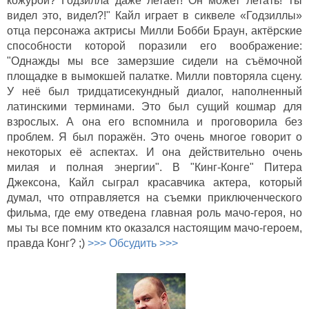
кожурой? Годзилла даже летает! Он может летать! Ты
видел это, видел?!" Кайл играет в сиквеле «Годзиллы»
отца персонажа актрисы Милли Бобби Браун, актёрские
способности которой поразили его воображение:
"Однажды мы все замерзшие сидели на съёмочной
площадке в вымокшей палатке. Милли повторяла сцену.
У неё был тридцатисекундный диалог, наполненный
латинскими терминами. Это был сущий кошмар для
взрослых. А она его вспомнила и проговорила без
проблем. Я был поражён. Это очень многое говорит о
некоторых её аспектах. И она действительно очень
милая и полная энергии". В "Кинг-Конге" Питера
Джексона, Кайл сыграл красавчика актера, который
думал, что отправляется на съемки приключенческого
фильма, где ему отведена главная роль мачо-героя, но
мы ты все помним кто оказался настоящим мачо-героем,
правда Конг? ;)
>>> Обсудить >>>