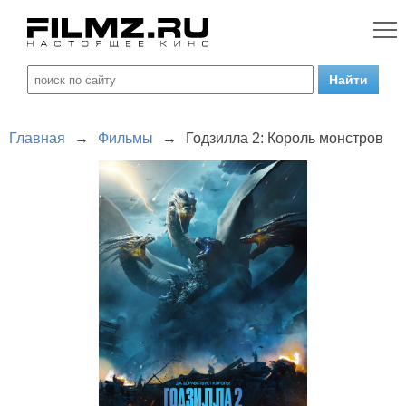
Главная
→
Фильмы
→
Годзилла 2: Король монстров