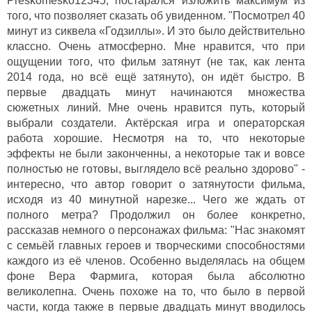
Preskomesko12345, постарался изложить максимум из
того, что позволяет сказать об увиденном. "Посмотрел 40
минут из сиквела «Годзиллы». И это было действительно
классно. Очень атмосферно. Мне нравится, что при
ощущении того, что фильм затянут (не так, как лента
2014 года, но всё ещё затянуто), он идёт быстро. В
первые двадцать минут начинаются множества
сюжетных линий. Мне очень нравится путь, который
выбрали создатели. Актёрская игра и операторская
работа хорошие. Несмотря на то, что некоторые
эффекты не были законченны, а некоторые так и вовсе
полностью не готовы, выглядело всё реально здорово" -
интересно, что автор говорит о затянутости фильма,
исходя из 40 минутной нарезке... Чего же ждать от
полного метра? Продолжил он более конкретно,
рассказав немного о персонажах фильма: "Нас знакомят
с семьёй главных героев и творческими способностями
каждого из её членов. Особенно выделялась на общем
фоне Вера Фармига, которая была абсолютно
великолепна. Очень похоже на то, что было в первой
части, когда также в первые двадцать минут вводилось