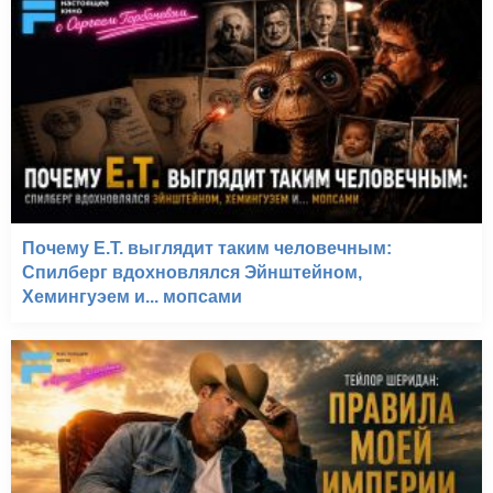
Почему E.T. выглядит таким человечным:
Спилберг вдохновлялся Эйнштейном,
Хемингуэем и... мопсами
Большой куш (2000)