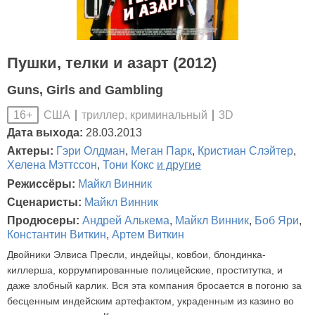
Пушки, телки и азарт (2012)
Guns, Girls and Gambling
США
триллер, криминальный
3D
16+
Дата выхода:
28.03.2013
Актеры:
Гэри Олдман
,
Меган Парк
,
Кристиан Слэйтер
,
Хелена Мэттссон
,
Тони Кокс
и другие
Режиссёры:
Майкл Винник
Сценаристы:
Майкл Винник
Продюсеры:
Андрей Алькема
,
Майкл Винник
,
Боб Яри
,
Константин Виткин
,
Артем Виткин
Двойники Элвиса Пресли, индейцы, ковбои, блондинка-
киллерша, коррумпированные полицейские, проститутка, и
даже злобный карлик. Вся эта компания бросается в погоню за
бесценным индейским артефактом, украденным из казино во