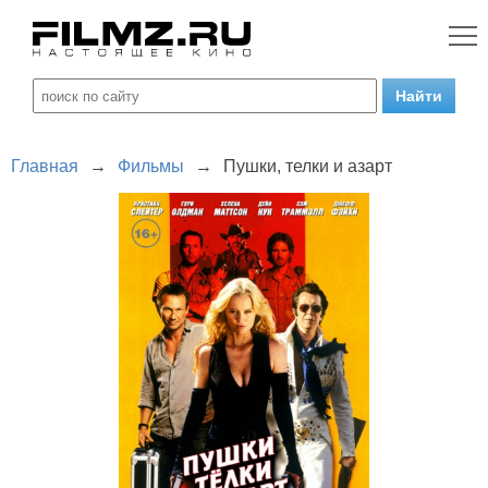
Главная
→
Фильмы
→
Пушки, телки и азарт