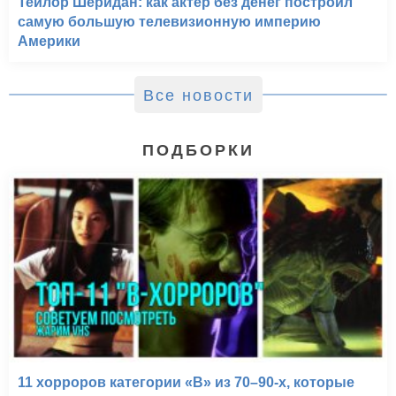
Тейлор Шеридан: как актер без денег построил
самую большую телевизионную империю
Америки
Все новости
ПОДБОРКИ
Глубоководная Звезда
Шесть (1989)
11 хорроров категории «B» из 70–90-х, которые