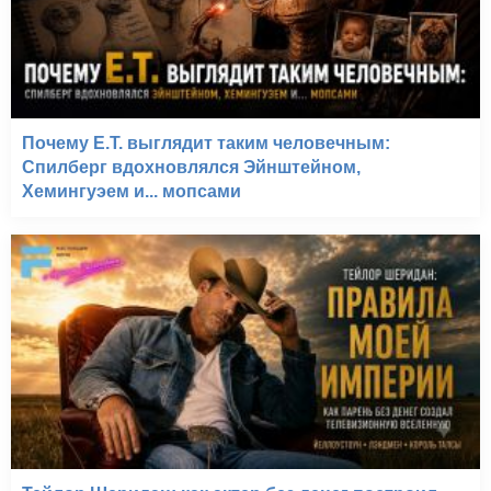
Почему E.T. выглядит таким человечным:
Спилберг вдохновлялся Эйнштейном,
Хемингуэем и... мопсами