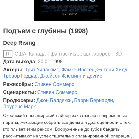
Подъем с глубины (1998)
Deep Rising
США, Канада
фантастика, экшн, хоррор
3D
R
Дата выхода:
30.01.1998
Актеры:
Трит Уилльямс
,
Фамке Янссен
,
Энтони Хилд
,
Тревор Годдар
,
Джейсон Флеминг
и другие
Режиссёры:
Стивен Соммерс
Сценаристы:
Стивен Соммерс
Продюсеры:
Джон Балдекки
,
Барри Бернарди
,
Лоуренс Марк
Океанский пассажирский лайнер захватывают современные
пираты, желающие собрать все деньги и драгоценности с тех,
кто плывет этим рейсом. Вооруженные до зубов бандиты
рассчитывают на успех тщательно спланированной операции,