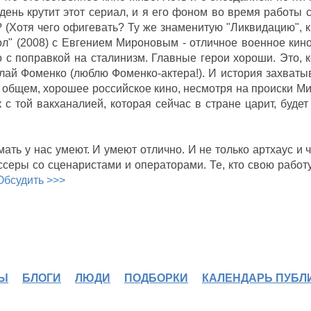
ень крутит этот сериал, и я его фоном во время работы 
? (Хотя чего офигевать? Ту же знаменитую "Ликвидацию", к
ол" (2008) с Евгением Мироновым - отличное военное кино
 с поправкой на сталинизм. Главные герои хороши. Это, к
й Фоменко (люблю Фоменко-актера!). И история захватыва
 В общем, хорошее российское кино, несмотря на происки Ми
к с той вакханалией, которая сейчас в стране царит, будет
Диверсант 2: Конец
войны (2007)
мать у нас умеют. И умеют отлично. И не только артхаус и ч
ссеры со сценаристами и операторами. Те, кто свою работу
Обсудить >>>
Ы
БЛОГИ
ЛЮДИ
ПОДБОРКИ
КАЛЕНДАРЬ ПУБЛ