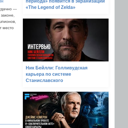
ян
периода» появится в экранизации
«The Legend of Zelda»
удачно —
 законе,
шпионов,
т место
Ник Бейлли: Голливудская
карьера по системе
Станиславского