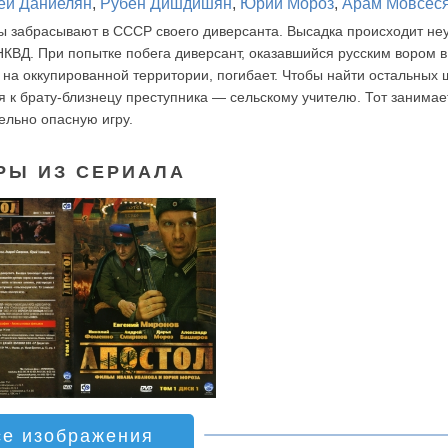
ей Даниелян
,
Рубен Дишдишян
,
Юрий Мороз
,
Арам Мовсес
ы забрасывают в СССР своего диверсанта. Высадка происходит не
КВД. При попытке побега диверсант, оказавшийся русским вором в
на оккупированной территории, погибает. Чтобы найти остальных 
я к брату-близнецу преступника — сельскому учителю. Тот занимае
ельно опасную игру.
РЫ ИЗ СЕРИАЛА
се изображения