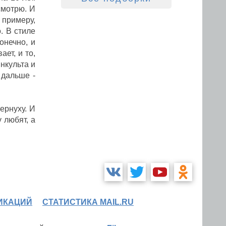
смотрю. И
 примеру,
. В стиле
онечно, и
ет, и то,
нкульта и
 дальше -
ернуху. И
 любят, а
ИКАЦИЙ
СТАТИСТИКА MAIL.RU