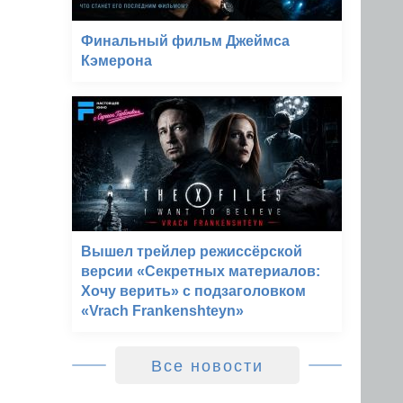
Финальный фильм Джеймса
Кэмерона
Вышел трейлер режиссёрской
версии «Секретных материалов:
Хочу верить» с подзаголовком
«Vrach Frankenshteyn»
Все новости