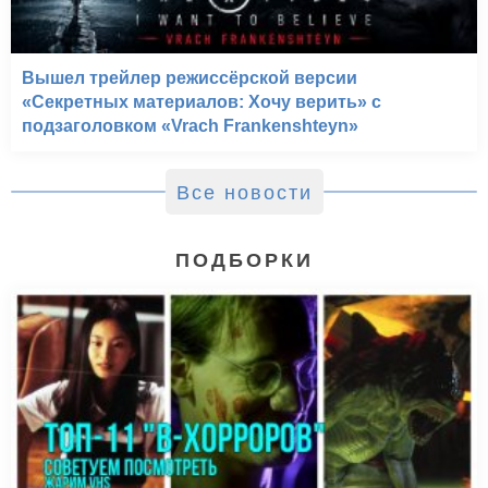
Вышел трейлер режиссёрской версии
«Секретных материалов: Хочу верить» с
подзаголовком «Vrach Frankenshteyn»
Все новости
ПОДБОРКИ