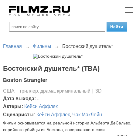
Главная
→
Фильмы
→
Бостонский душитель*
Бостонский душитель* (TBA)
Boston Strangler
США
триллер, драма, криминальный
3D
Дата выхода:
..
Актеры:
Кейси Аффлек
Сценаристы:
Кейси Аффлек
,
Чак МакЛейн
Фильм основывается на реальной истории Альберта ДеСальво,
серийного убийцы из Бостона, совершавшего свои