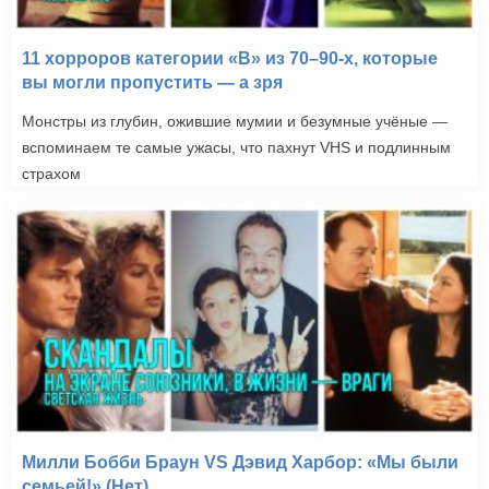
11 хорроров категории «B» из 70–90-х, которые
вы могли пропустить — а зря
Монстры из глубин, ожившие мумии и безумные учёные —
вспоминаем те самые ужасы, что пахнут VHS и подлинным
страхом
Милли Бобби Браун VS Дэвид Харбор: «Мы были
семьей!» (Нет)