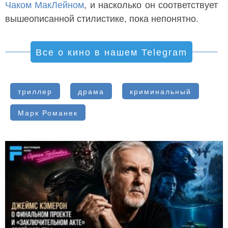
Чаком МакЛейном
, и насколько он соответствует
вышеописанной стилистике, пока непонятно.
Все о кино в нашем Telegram
триллер
драма
криминальный
Марк Романек