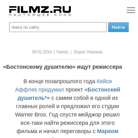
09.01.2014
|
Variety
|
Борис Новиков
«Бостонскому душителю» ищут режиссера
В конце позапрошлого года
Кейси
Аффлек
придумал
проект
«Бостонский
душитель*»
с самим собой в одной из
главных ролей и предложил его студии
Warner Bros. Год спустя мейджор решил
все-таки найти режиссера для этого
фильма и начал переговоры с
Марком