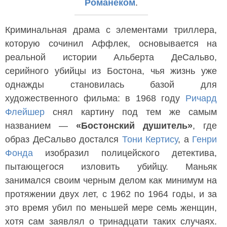
Романеком
.
Криминальная драма с элементами триллера,
которую сочинил Аффлек, основывается на
реальной истории Альберта ДеСальво,
серийного убийцы из Бостона, чья жизнь уже
однажды становилась базой для
художественного фильма: в 1968 году
Ричард
Флейшер
снял картину под тем же самым
названием —
«Бостонский душитель»
, где
образ ДеСальво достался
Тони Кертису
, а
Генри
Фонда
изобразил полицейского детектива,
пытающегося изловить убийцу. Маньяк
занимался своим черным делом как минимум на
протяжении двух лет, с 1962 по 1964 годы, и за
это время убил по меньшей мере семь женщин,
хотя сам заявлял о тринадцати таких случаях.