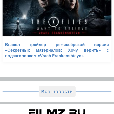
Вышел трейлер режиссёрской версии
«Секретных материалов: Хочу верить» с
подзаголовком «Vrach Frankenshteyn»
Все новости