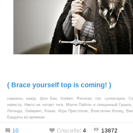
( Brace yourself top is coming! )
сериалы
,
юмор
,
Шон Бин
,
Хоббит
,
Фэнтези
,
топ
,
супергерои
,
Се
невеста
,
Никто не читает теги
,
Монти Пайтон и священный Грааль
Легенда
,
Лабиринт
,
Конан
,
Игра Престолов
,
Властелин Колец
,
Вил
Бандиты во времени
10
Спасибо!
4
13872