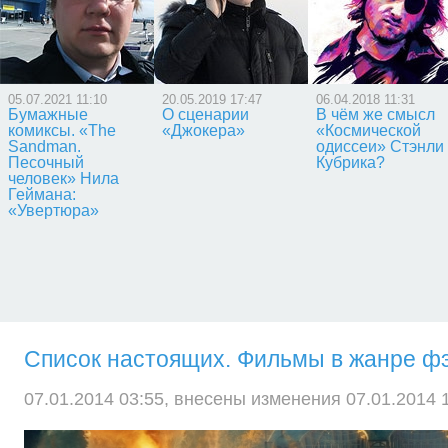
05.07.2021 11:10
20.05.2019 17:47
06.04.2018 11:31
Бумажные
О сценарии
В чём же смысл
комиксы. «The
«Джокера»
«Космической
Sandman.
одиссеи» Стэнли
Песочный
Кубрика?
человек» Нила
Геймана:
«Увертюра»
Список настоящих. Фильмы в жанре фэ
07.01.2014 03:55, внесены изменения 07.01.2014 1