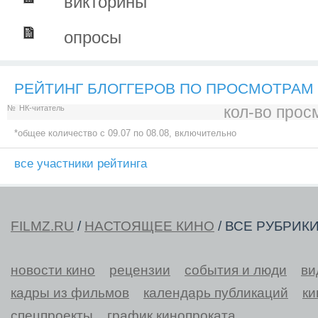
викторины
опросы
РЕЙТИНГ БЛОГГЕРОВ ПО ПРОСМОТРАМ
кол-во прос
№
НК-читатель
*общее количество c 09.07 по 08.08, включительно
все участники рейтинга
FILMZ.RU
/
НАСТОЯЩЕЕ КИНО
/ ВСЕ РУБРИК
новости кино
рецензии
события и люди
ви
кадры из фильмов
календарь публикаций
ки
спецпроекты
график кинопроката