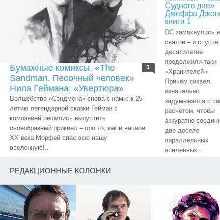
Судного дня»
Джеффа Джон
книга 1
DC замахнулись н
святое – и спустя
десятилетие
продолжили-таки
Бумажные комиксы. «The
1
«Хранителей».
Sandman. Песочный человек»
Причём сиквел
Нила Геймана: «Увертюра»
изначально
Волшебство «Сэндмена» снова с нами: к 25-
задумывался с та
летию легендарной сказки Гейман с
расчётом, чтобы
компанией решились выпустить
аккуратно соедин
своеобразный приквел – про то, как в начале
две доселе
ХХ века Морфей спас всю нашу
параллельных
вселенную!..
вселенных…
РЕДАКЦИОННЫЕ КОЛОНКИ