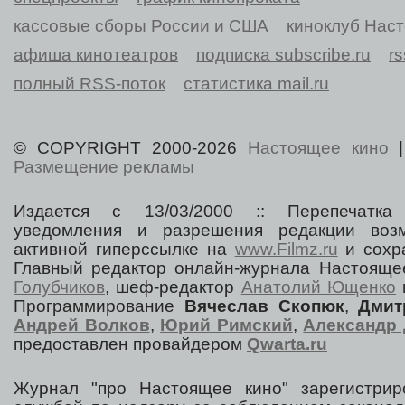
кассовые сборы России и США
киноклуб Нас
афиша кинотеатров
подписка subscribe.ru
r
полный RSS-поток
статистика mail.ru
© COPYRIGHT 2000-2026
Настоящее кино
Размещение рекламы
Издается с 13/03/2000 :: Перепечатка
уведомления и разрешения редакции воз
активной гиперссылке на
www.Filmz.ru
и сохра
Главный редактор онлайн-журнала Настоя
Голубчиков
, шеф-редактор
Анатолий Ющенко
Программирование
Вячеслав Скопюк
,
Дмит
Андрей Волков
,
Юрий Римский
,
Александр 
предоставлен провайдером
Qwarta.ru
Журнал "про Настоящее кино" зарегистрир